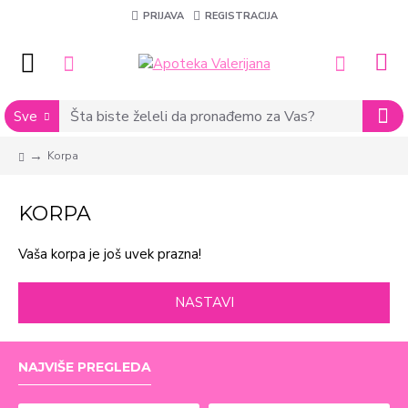
PRIJAVA
REGISTRACIJA
Sve
Korpa
KORPA
Vaša korpa je još uvek prazna!
NASTAVI
NAJVIŠE PREGLEDA