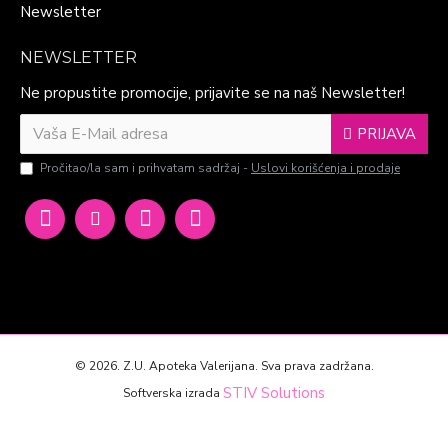
Newsletter
NEWSLETTER
Ne propustite promocije, prijavite se na naš Newsletter!
PRIJAVA
Pročitao/la sam i prihvatam sadržaj -
Uslovi korišćenja i prodaje
©
2026. Z.U. Apoteka Valerijana. Sva prava zadržana.
STIV Solutions
Softverska izrada