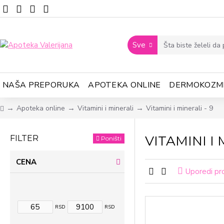
Sve
NAŠA PREPORUKA
APOTEKA ONLINE
DERMOKOZM
Apoteka online
Vitamini i minerali
Vitamini i minerali - 9
VITAMINI I
FILTER
Poništi
CENA
Uporedi pr
RSD
RSD