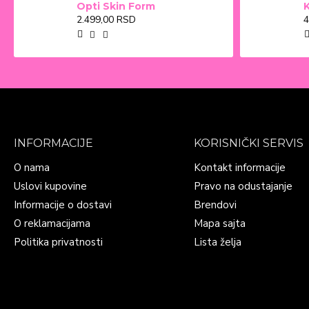
Opti Skin Form
NATUMIN
2.499,00 RSD
4
PHARMA AB
SVEDSKA
NATURAL
WEALTH
INFORMACIJE
KORISNIČKI SERVIS
NEO CELL
CORPORATION
O nama
Kontakt informacije
Uslovi kupovine
Pravo na odustajanje
Informacije o dostavi
Brendovi
ORTHOMOL GMBH
O reklamacijama
Mapa sajta
Politika privatnosti
Lista želja
PFIZER
PHARMAIDEA