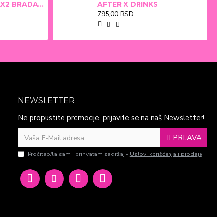
ALFA BETA FILM X2 BRADAVICE, KURJE OKO 15ml
AFTER X DRINKS
795,00 RSD
NEWSLETTER
Ne propustite promocije, prijavite se na naš Newsletter!
PRIJAVA
Pročitao/la sam i prihvatam sadržaj -
Uslovi korišćenja i prodaje