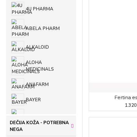
4U PHARMA
ABELA PHARM
ALKALOID
ALOHA
MEDICINALS
ANAFARM
Fertina e
BAYER
1.320
BEOPANAX BGD
DEČIJA KOŽA - POTREBNA
NEGA