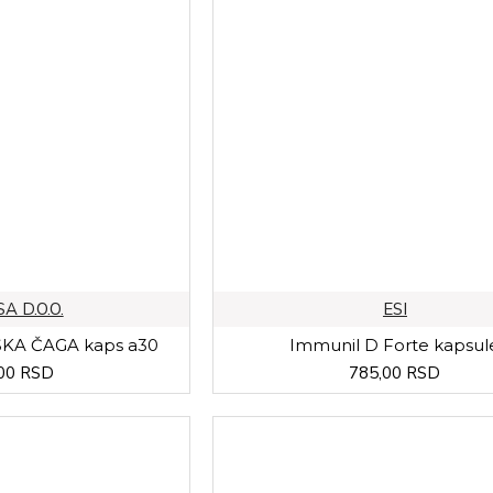
A D.O.O.
ESI
KA ČAGA kaps a30
Immunil D Forte kapsul
00 RSD
785,00 RSD