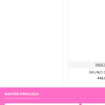
INVENTA
IVANCIC I SINOVI
MAX MEDICA
MEDIS
MAX 
IMUNO C
MERZ PHARMACIA
446,
MINT PHARM
NAJVIŠE PREGLEDA