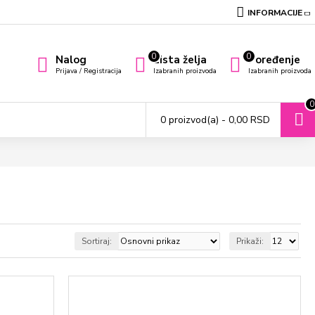
INFORMACIJE
0
0
Nalog
Lista želja
Poređenje
Prijava / Registracija
Izabranih proizvoda
Izabranih proizvoda
0
0 proizvod(a) - 0,00 RSD
Sortiraj:
Prikaži: