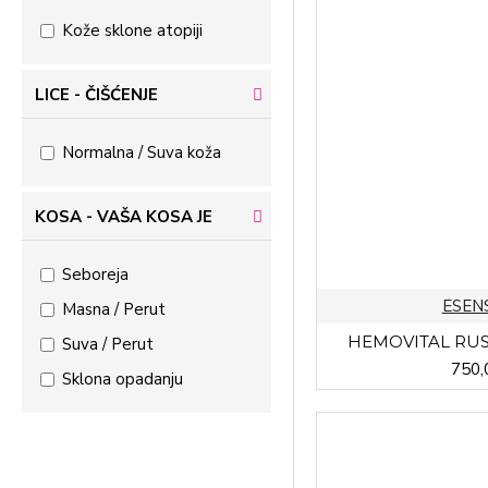
BIOFAR
Kože sklone atopiji
ESENSA D.O.O.
LICE - ČIŠĆENJE
ESI
Normalna / Suva koža
EVALAR
KOSA - VAŠA KOSA JE
GALAFARM
Seboreja
GALENIKA
ESENS
Masna / Perut
HEMOVITAL RUS
Suva / Perut
HEALTH AID
750,
Sklona opadanju
HEMOFARM
INPHARM DIET