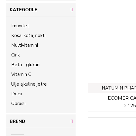
KATEGORIJE
Imunitet
Kosa, koža, nokti
Multivitamini
Cink
Beta - glukani
Vitamin C
Ulje ajkuline jetre
NATUMIN PHA
Deca
ECOMER CA
Odrasli
2.125
BREND