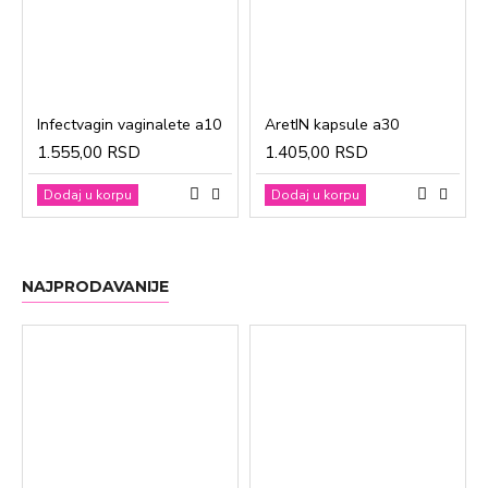
Infectvagin vaginalete a10
AretIN kapsule a30
1.555,00 RSD
1.405,00 RSD
Dodaj u korpu
Dodaj u korpu
NAJPRODAVANIJE