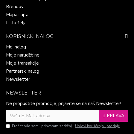
Brendovi
Mapa sajta
Lista želja
KORISNIČKI NALOG
Moj nalog
Moje narudžbine
Moje transakcije
Partnerski nalog
Newsletter
NEWSLETTER
Ne propustite promocije, prijavite se na naš Newsletter!
PRIJAVA
Pročitao/la sam i prihvatam sadržaj -
Uslovi korišćenja i prodaje