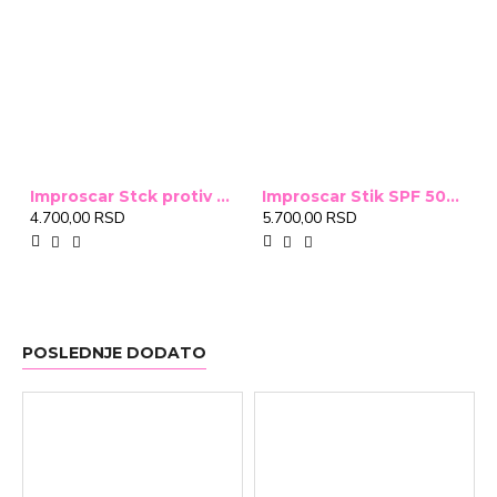
Improscar Stck protiv ožiljaka 4,6g
Improscar Stik SPF 50+ Conceal 6,9g (tonirani)
4.700,00 RSD
5.700,00 RSD
POSLEDNJE DODATO