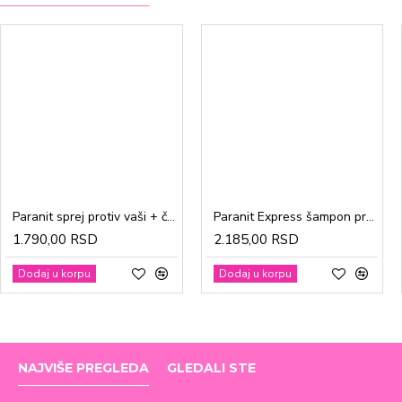
Paranit sprej protiv vaši + češalj 100ml
Paranit Express šampon protiv vaši + češalj 200ml
1.790,00 RSD
2.185,00 RSD
Dodaj u korpu
Dodaj u korpu
NAJVIŠE PREGLEDA
GLEDALI STE