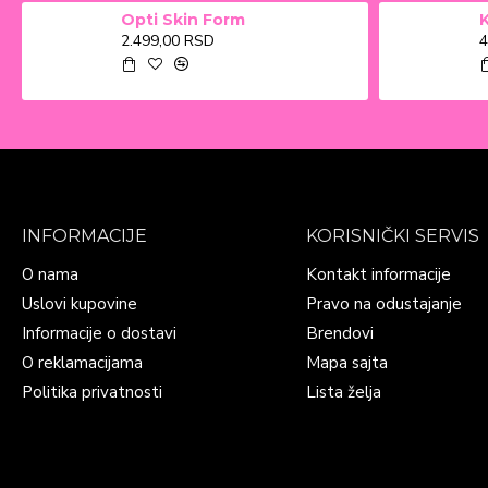
Opti Skin Form
2.499,00 RSD
4
INFORMACIJE
KORISNIČKI SERVIS
O nama
Kontakt informacije
Uslovi kupovine
Pravo na odustajanje
Informacije o dostavi
Brendovi
O reklamacijama
Mapa sajta
Politika privatnosti
Lista želja