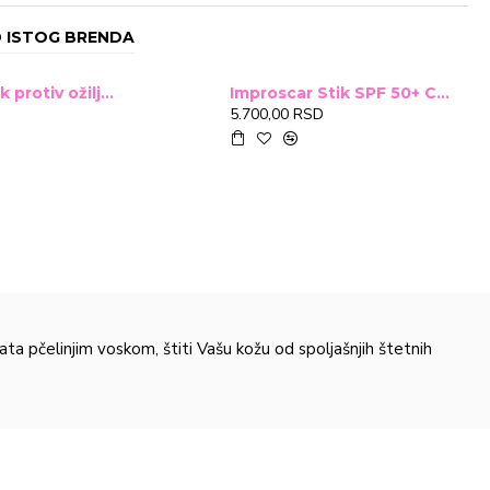
 ISTOG BRENDA
Improscar Stck protiv ožiljaka 4,6g
Improscar Stik SPF 50+ Conceal 6,9g (tonirani)
5.700,00 RSD
ta pčelinjim voskom, štiti Vašu kožu od spoljašnjih štetnih