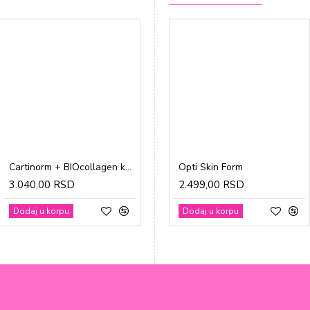
Cartinorm + BIOcollagen kesice a20
Gravidon A tablete a30
Opti Skin Form
3.040,00 RSD
1.865,00 RSD
2.499,00 RSD
Dodaj u korpu
Dodaj u korpu
Dodaj u korpu