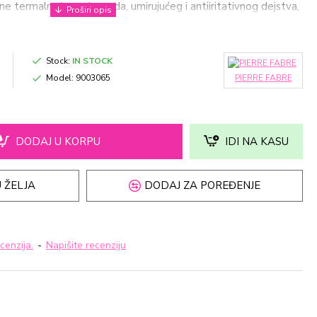
e termalna izvorska voda, umirujućeg i antiiritativnog dejstva,
osti.
Stock:
IN STOCK
Model:
9003065
PIERRE FABRE
DODAJ U KORPU
IDI NA KASU
 ŽELJA
DODAJ ZA POREĐENJE
cenzija.
-
Napišite recenziju