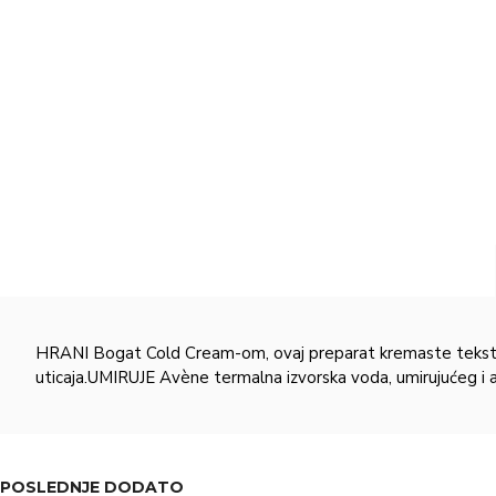
HRANI Bogat Cold Cream-om, ovaj preparat kremaste teksture da
uticaja.UMIRUJE Avène termalna izvorska voda, umirujućeg i ant
POSLEDNJE DODATO