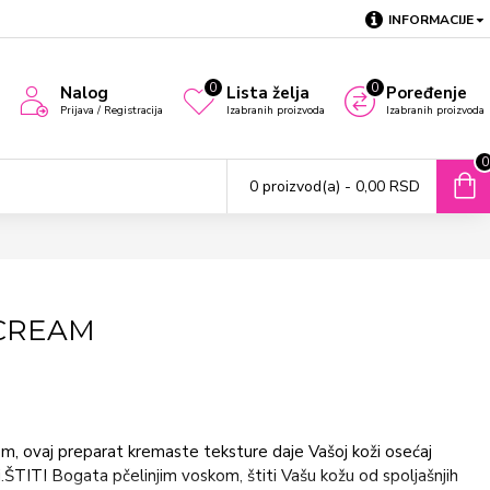
INFORMACIJE
0
0
Nalog
Lista želja
Poređenje
Prijava / Registracija
Izabranih proizvoda
Izabranih proizvoda
0
0 proizvod(a) - 0,00 RSD
CREAM
 ovaj preparat kremaste teksture daje Vašoj koži osećaj
iji.ŠTITI Bogata pčelinjim voskom, štiti Vašu kožu od spoljašnjih