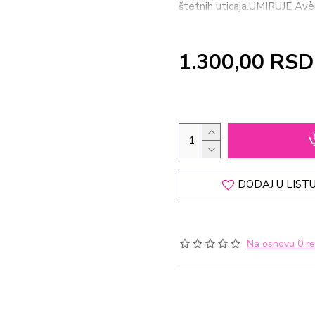
štetnih uticaja.UMIRUJE Avèn
daje Vašoj koži osećaj prijatn
1.300,00 RSD
DODAJ U LISTU
Na osnovu 0 re