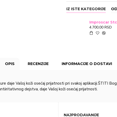
IZ ISTE KATEGORIJE
OD
4.700,00 RSD
OPIS
RECENZIJE
INFORMACIJE O DOSTAVI
je Vašoj koži osećaj prijatnosti pri svakoj aplikaciji.ŠTITI Boga
iiritativnog dejstva, daje Vašoj koži osećaj prijatnosti.
NAJPRODAVANIJE