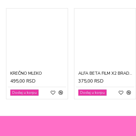
CinkDermin pasta 5g
Mustela Cold krema za lice 40ml
KREČNO MLEKO
ALFA BETA FILM X2 BRADAVICE, KURJE OKO 15ml
280,00 RSD
1.370,00 RSD
495,00 RSD
375,00 RSD
Dodaj u korpu
Dodaj u korpu
Dodaj u korpu
Dodaj u korpu