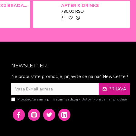
ALFA BETA FILM X2 BRADAVICE, KURJE OKO 15ml
AFTER X DRINKS
795,00 RSD
NEWSLETTER
Ne propustite promocije, prijavite se na naš Newsletter!
PRIJAVA
Pročitao/la sam i prihvatam sadržaj -
Uslovi korišćenja i prodaje