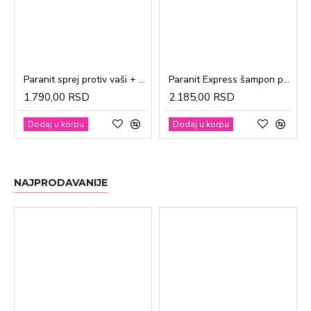
Paranit sprej protiv vaši + češalj 100ml
Paranit Express šampon protiv vaši + češalj 200ml
1.790,00 RSD
2.185,00 RSD
Dodaj u korpu
Dodaj u korpu
NAJPRODAVANIJE