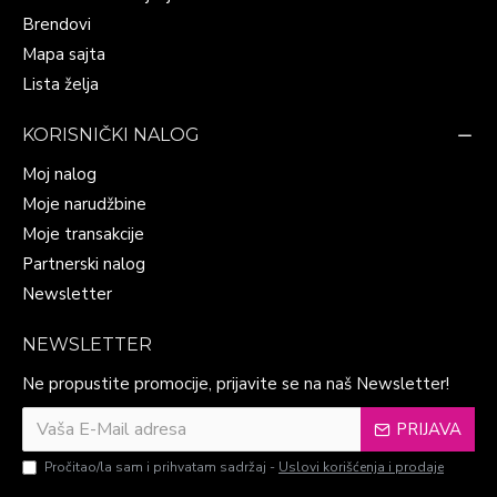
Brendovi
Mapa sajta
Lista želja
KORISNIČKI NALOG
Moj nalog
Moje narudžbine
Moje transakcije
Partnerski nalog
Newsletter
NEWSLETTER
Ne propustite promocije, prijavite se na naš Newsletter!
PRIJAVA
Pročitao/la sam i prihvatam sadržaj -
Uslovi korišćenja i prodaje