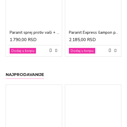
Paranit sprej protiv vaši + češalj 100ml
Paranit Express šampon protiv vaši + češalj 200ml
1.790,00 RSD
2.185,00 RSD
Dodaj u korpu
Dodaj u korpu
NAJPRODAVANIJE