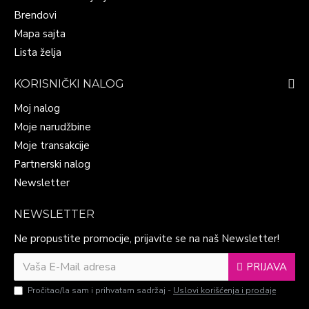
Brendovi
Mapa sajta
Lista želja
KORISNIČKI NALOG
Moj nalog
Moje narudžbine
Moje transakcije
Partnerski nalog
Newsletter
NEWSLETTER
Ne propustite promocije, prijavite se na naš Newsletter!
PRIJAVA
Pročitao/la sam i prihvatam sadržaj -
Uslovi korišćenja i prodaje