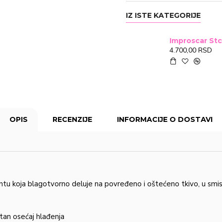
IZ ISTE KATEGORIJE
4.700,00 RSD
OPIS
RECENZIJE
INFORMACIJE O DOSTAVI
ntu koja blagotvorno deluje na povređeno i oštećeno tkivo, u smisl
atan osećaj hlađenja