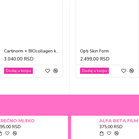
Cartinorm + BIOcollagen kesice a20
Gravidon A tablete a30
Opti Skin Form
3.040,00 RSD
1.865,00 RSD
2.499,00 RSD
Dodaj u korpu
Dodaj u korpu
Dodaj u korpu
KREČNO MLEKO
95,00 RSD
375,00 RSD