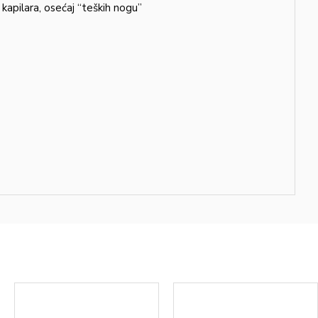
kapilara, osećaj “teških nogu”