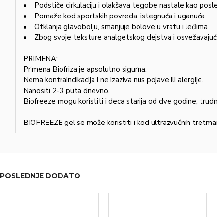
• Podstiče cirkulaciju i olakšava tegobe nastale kao posled
• Pomaže kod sportskih povreda, istegnuća i uganuća
• Otklanja glavobolju, smanjuje bolove u vratu i leđima
• Zbog svoje teksture analgetskog dejstva i osvežavaju
PRIMENA:
Primena Biofriza je apsolutno sigurna.
Nema kontraindikacija i ne izaziva nus pojave ili alergije.
Nanositi 2-3 puta dnevno.
Biofreeze mogu koristiti i deca starija od dve godine, trudnic
BIOFREEZE gel se može koristiti i kod ultrazvučnih tretma
POSLEDNJE DODATO