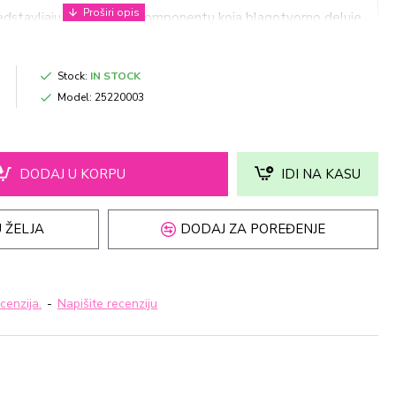
predstavljaju analgetičnu komponentu koja blagotvorno deluje
ivo, u smislu lokalnog analgetičkog efekta. Bol uklanja brzo
o i obezbeđuje produženo dejstvo.
Stock:
IN STOCK
sve vrste bolova i grčeva uz prijatan osećaj hlađenja
Model:
25220003
lakšava tegobe nastale kao posledica proširenih vena: bol,
grčeve, pucanje kapilara, osećaj “teških nogu”
ovreda, istegnuća i uganuća
anjuje bolove u vratu i leđima
DODAJ U KORPU
IDI NA KASU
algetskog dejstva i osvežavajućeg mirisa mentola pogodan
 ŽELJA
DODAJ ZA POREĐENJE
tno sigurna.
zaziva nus pojave ili alergije.
cenzija.
-
Napišite recenziju
deca starija od dve godine, trudnice i dojilje.
stiti i kod ultrazvučnih tretmana, elektroforeze i terapija