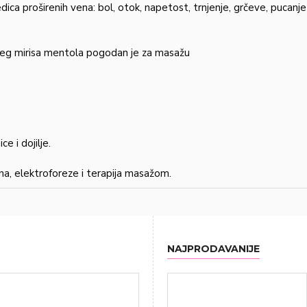
ica proširenih vena: bol, otok, napetost, trnjenje, grčeve, pucanje 
ćeg mirisa mentola pogodan je za masažu
e i dojilje.
na, elektroforeze i terapija masažom.
NAJPRODAVANIJE