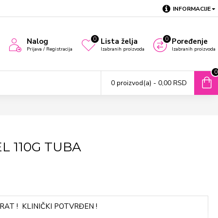
INFORMACIJE
0
0
Nalog
Lista želja
Poređenje
Prijava / Registracija
Izabranih proizvoda
Izabranih proizvoda
0
0 proizvod(a) - 0,00 RSD
L 110G TUBA
AT ! KLINIČKI POTVRĐEN !