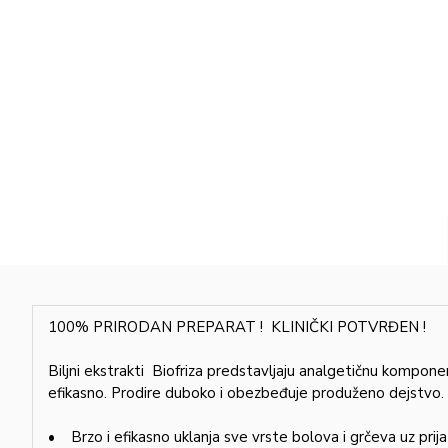
100% PRIRODAN PREPARAT ! KLINIČKI POTVRĐEN !
Biljni ekstrakti Biofriza predstavljaju analgetičnu kompone
efikasno. Prodire duboko i obezbeđuje produženo dejstvo.
• Brzo i efikasno uklanja sve vrste bolova i grčeva uz prij