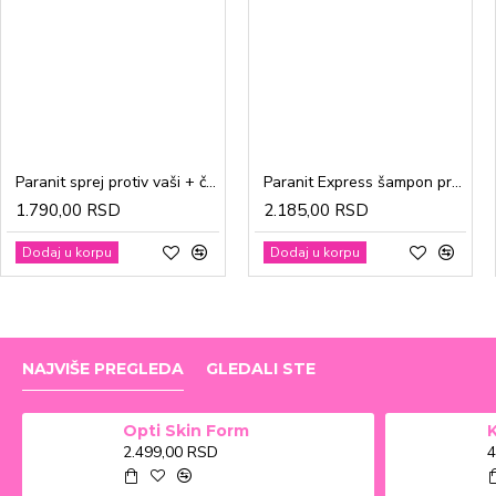
Paranit sprej protiv vaši + češalj 100ml
Paranit Express šampon protiv vaši + češalj 200ml
1.790,00 RSD
2.185,00 RSD
Dodaj u korpu
Dodaj u korpu
NAJVIŠE PREGLEDA
GLEDALI STE
Opti Skin Form
2.499,00 RSD
4