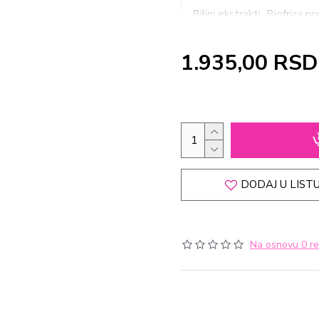
Biljni ekstrakti Biofriza 
na povređeno i oštećeno tk
i efikasno. Prodire dubok
1.935,00 RSD
• Brzo i efikasno uklanja 
• Podstiče cirkulaciju i o
otok, napetost, trnjenje, 
• Pomaže kod sportskih p
• Otklanja glavobolju, sm
• Zbog svoje teksture an
je za masažu
DODAJ U LISTU
PRIMENA:
Primena Biofriza je apsolu
Nema kontraindikacija i ne i
Na osnovu 0 re
Nanositi 2-3 puta dnevno.
Biofreeze mogu koristiti i 
BIOFREEZE gel se može kori
masažom.