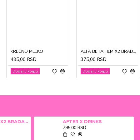
CinkDermin pasta 5g
Mustela Cold krema za lice 40ml
KREČNO MLEKO
ALFA BETA FILM X2 BRADAVICE, KURJE OKO 15ml
280,00 RSD
1.370,00 RSD
495,00 RSD
375,00 RSD
Dodaj u korpu
Dodaj u korpu
Dodaj u korpu
Dodaj u korpu
ALFA BETA FILM X2 BRADAVICE, KURJE OKO 15ml
AFTER X DRINKS
795,00 RSD