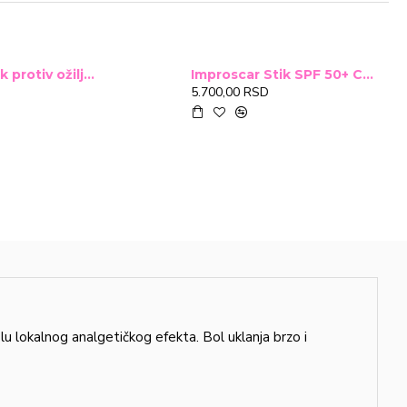
Improscar Stck protiv ožiljaka 4,6g
Improscar Stik SPF 50+ Conceal 6,9g (tonirani)
5.700,00 RSD
u lokalnog analgetičkog efekta. Bol uklanja brzo i