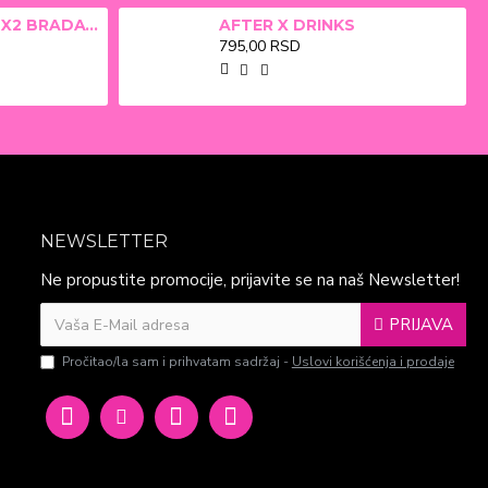
ALFA BETA FILM X2 BRADAVICE, KURJE OKO 15ml
AFTER X DRINKS
795,00 RSD
NEWSLETTER
Ne propustite promocije, prijavite se na naš Newsletter!
PRIJAVA
Pročitao/la sam i prihvatam sadržaj -
Uslovi korišćenja i prodaje