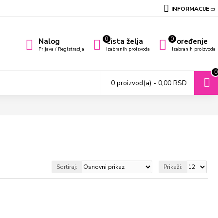
INFORMACIJE
0
0
Nalog
Lista želja
Poređenje
Prijava / Registracija
Izabranih proizvoda
Izabranih proizvoda
0
0 proizvod(a) - 0,00 RSD
Sortiraj:
Prikaži: