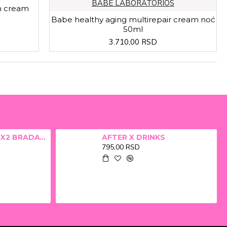
BABE LABORATORIOS
on cream
Babe healthy aging multirepair cream noć
50ml
3.710,00 RSD
ALFA BETA FILM X2 BRADAVICE, KURJE OKO 15ml
AFTER X DRINKS
795,00 RSD