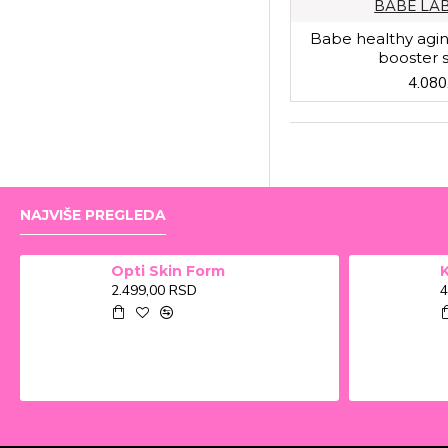
BABE LA
Babe healthy agin
booster 
4.080
NAJVIŠE PREGLEDA
Opti Skin Form
2.499,00 RSD
4