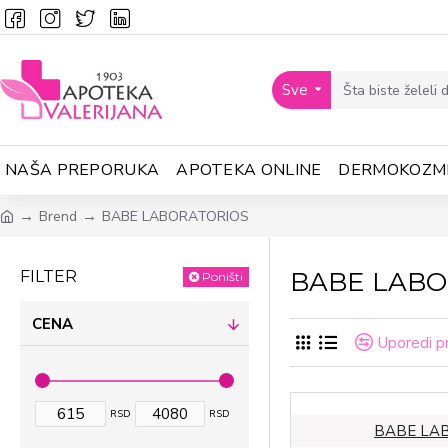
Sve
NAŠA PREPORUKA
APOTEKA ONLINE
DERMOKOZM
Brend
BABE LABORATORIOS
BABE LABO
FILTER
Poništi
CENA
Uporedi p
RSD
RSD
BABE LA