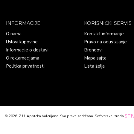
INFORMACIJE
KORISNIČKI SERVIS
O nama
Kontakt informacije
Uslovi kupovine
Pravo na odustajanje
Informacije o dostavi
Brendovi
O reklamacijama
Mapa sajta
Politika privatnosti
Lista želja
STIV
©
2026. Z.U. Apoteka Valerijana. Sva prava zadržana. Softverska izrada