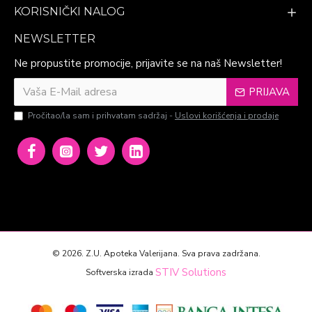
KORISNIČKI NALOG
NEWSLETTER
Ne propustite promocije, prijavite se na naš Newsletter!
PRIJAVA
Pročitao/la sam i prihvatam sadržaj -
Uslovi korišćenja i prodaje
©
2026. Z.U. Apoteka Valerijana. Sva prava zadržana.
STIV Solutions
Softverska izrada