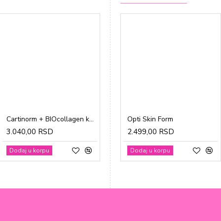
Cartinorm + BIOcollagen kesice a20
Gravidon A tablete a30
Opti Skin Form
3.040,00 RSD
1.865,00 RSD
2.499,00 RSD
Dodaj u korpu
Dodaj u korpu
Dodaj u korpu