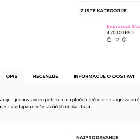
IZ ISTE KATEGORIJE
4.700,00 RSD
OPIS
RECENZIJE
INFORMACIJE O DOSTAVI
struju - jednostavnim pritiskom na pločicu tečnost se zagreva pri
e - dostupan u više razčičitih oblika i boja
NAJPRODAVANIJE