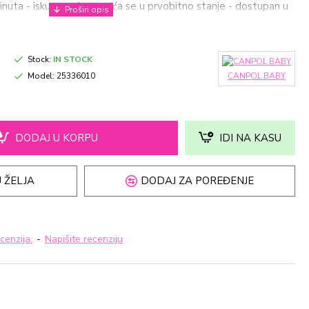
inuta - iskuvavanjem vraća se u prvobitno stanje - dostupan u
Stock:
IN STOCK
Model:
25336010
CANPOL BABY
DODAJ U KORPU
IDI NA KASU
 ŽELJA
DODAJ ZA POREĐENJE
cenzija.
-
Napišite recenziju