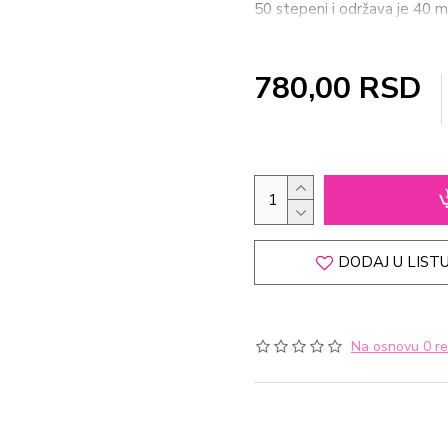
50 stepeni i održava je 40 m
više razčičitih oblika i boja
780,00 RSD
DODAJ U LISTU
Na osnovu 0 re