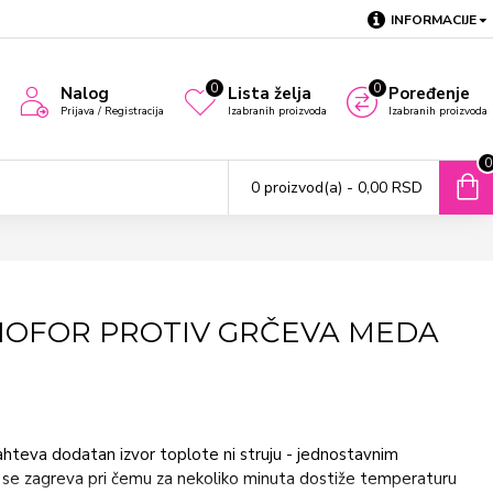
INFORMACIJE
0
0
Nalog
Lista želja
Poređenje
Prijava / Registracija
Izabranih proizvoda
Izabranih proizvoda
0
0 proizvod(a) - 0,00 RSD
OFOR PROTIV GRČEVA MEDA
ahteva dodatan izvor toplote ni struju - jednostavnim
t se zagreva pri čemu za nekoliko minuta dostiže temperaturu