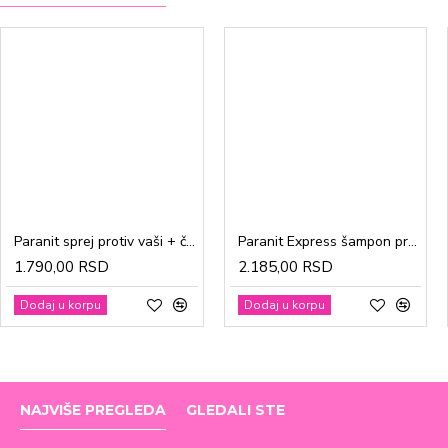
Paranit sprej protiv vaši + češalj 100ml
Paranit Express šampon protiv vaši + češalj 200ml
1.790,00 RSD
2.185,00 RSD
Dodaj u korpu
Dodaj u korpu
NAJVIŠE PREGLEDA
GLEDALI STE