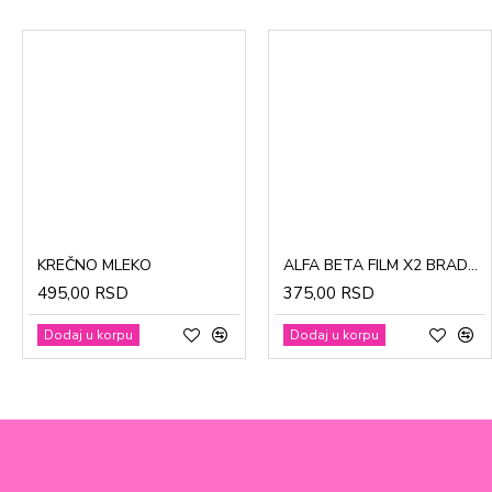
CinkDermin pasta 5g
Mustela Cold krema za lice 40ml
KREČNO MLEKO
ALFA BETA FILM X2 BRADAVICE, KURJE OKO 15ml
280,00 RSD
1.370,00 RSD
495,00 RSD
375,00 RSD
Dodaj u korpu
Dodaj u korpu
Dodaj u korpu
Dodaj u korpu