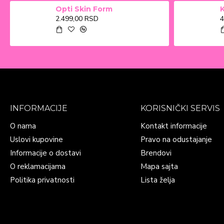
Opti Skin Form
2.499,00 RSD
4
INFORMACIJE
KORISNIČKI SERVIS
O nama
Kontakt informacije
Uslovi kupovine
Pravo na odustajanje
Informacije o dostavi
Brendovi
O reklamacijama
Mapa sajta
Politika privatnosti
Lista želja