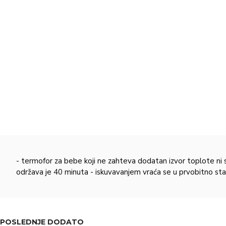
- termofor za bebe koji ne zahteva dodatan izvor toplote ni 
održava je 40 minuta - iskuvavanjem vraća se u prvobitno stanj
POSLEDNJE DODATO