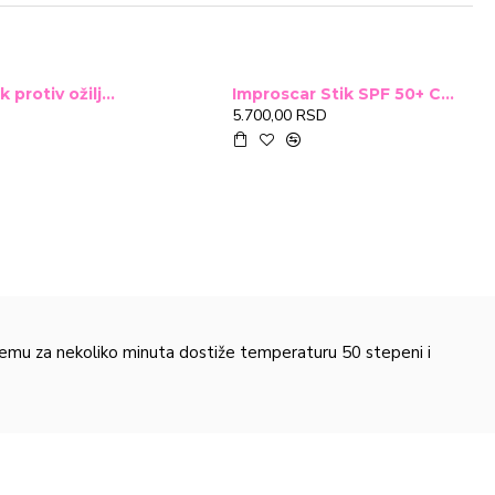
Improscar Stck protiv ožiljaka 4,6g
Improscar Stik SPF 50+ Conceal 6,9g (tonirani)
5.700,00 RSD
 čemu za nekoliko minuta dostiže temperaturu 50 stepeni i