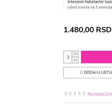
Intenzivni hidratantni los
usled suvoće sa 3 esencija
1.480,00 RSD
DODAJ U LISTU
Na osnovu 0 re