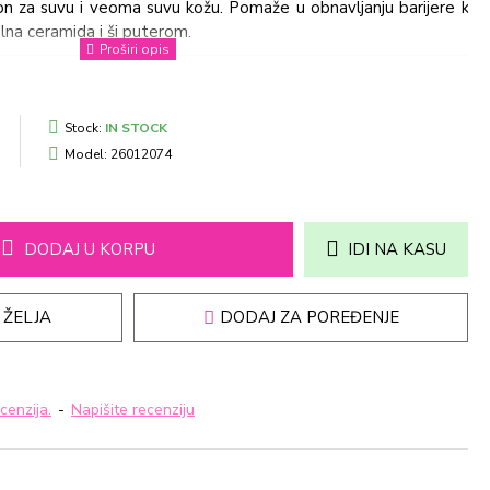
ion za suvu i veoma suvu kožu. Pomaže u obnavljanju barijere kože,
lna ceramida i ši puterom.
Stock:
IN STOCK
Model:
26012074
DODAJ U KORPU
IDI NA KASU
 ŽELJA
DODAJ ZA POREĐENJE
cenzija.
-
Napišite recenziju