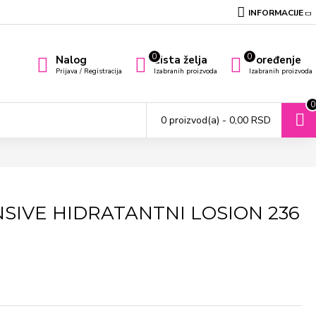
INFORMACIJE
0
0
Nalog
Lista želja
Poređenje
Prijava / Registracija
Izabranih proizvoda
Izabranih proizvoda
0
0 proizvod(a) - 0,00 RSD
SIVE HIDRATANTNI LOSION 236