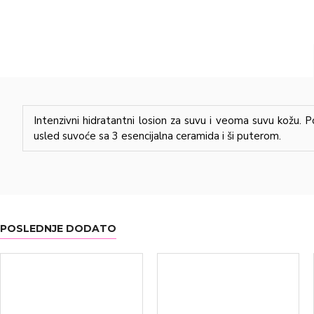
Intenzivni hidratantni losion za suvu i veoma suvu kožu. Po
usled suvoće sa 3 esencijalna ceramida i ši puterom.
POSLEDNJE DODATO