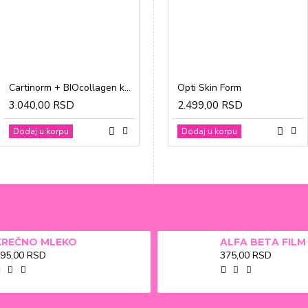
Cartinorm + BIOcollagen kesice a20
Gravidon A tablete a30
Opti Skin Form
3.040,00 RSD
1.865,00 RSD
2.499,00 RSD
Dodaj u korpu
Dodaj u korpu
Dodaj u korpu
KREČNO MLEKO
95,00 RSD
375,00 RSD