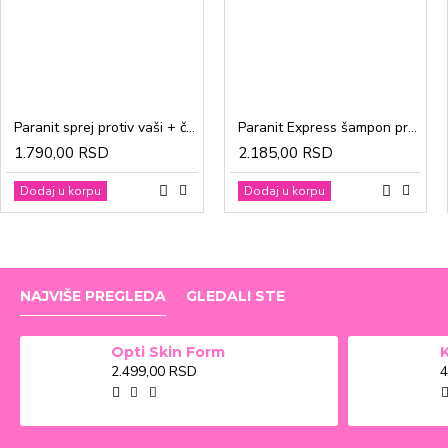
Paranit sprej protiv vaši + češalj 100ml
Paranit Express šampon protiv vaši + češalj 200ml
1.790,00 RSD
2.185,00 RSD
Dodaj u korpu
Dodaj u korpu
NAJVIŠE PREGLEDA
GLEDALI STE
Opti Skin Form
2.499,00 RSD
4