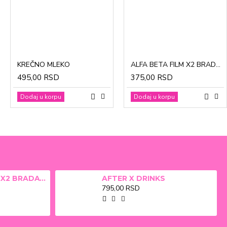
CinkDermin pasta 5g
Mustela Cold krema za lice 40ml
KREČNO MLEKO
ALFA BETA FILM X2 BRADAVICE, KURJE OKO 15ml
280,00 RSD
1.370,00 RSD
495,00 RSD
375,00 RSD
Dodaj u korpu
Dodaj u korpu
Dodaj u korpu
Dodaj u korpu
ALFA BETA FILM X2 BRADAVICE, KURJE OKO 15ml
AFTER X DRINKS
795,00 RSD