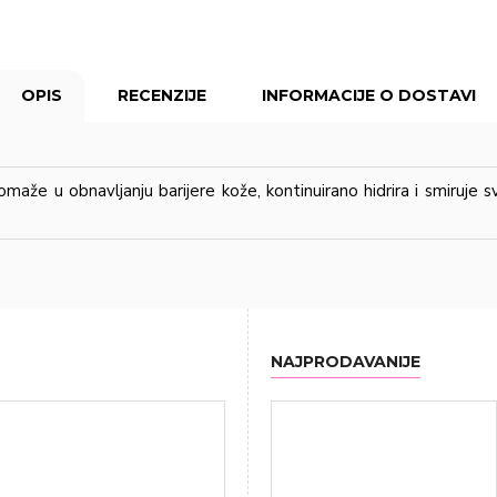
OPIS
RECENZIJE
INFORMACIJE O DOSTAVI
maže u obnavljanju barijere kože, kontinuirano hidrira i smiruje s
NAJPRODAVANIJE