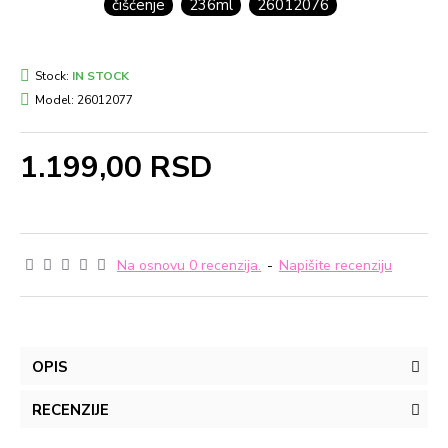
čišćenje
236ml
26012076
Stock:
IN STOCK
Model:
26012077
1.199,00 RSD
Na osnovu 0 recenzija.
-
Napišite recenziju
OPIS
RECENZIJE