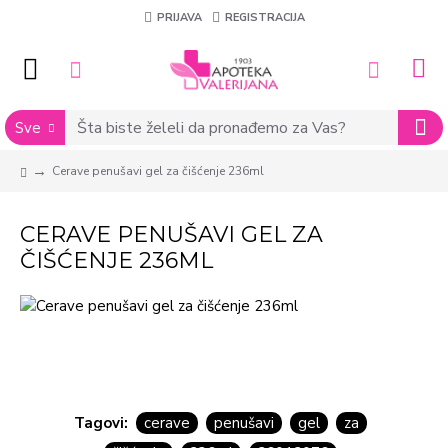
PRIJAVA
REGISTRACIJA
Sve
Cerave penušavi gel za čišćenje 236ml
CERAVE PENUŠAVI GEL ZA
ČIŠĆENJE 236ML
Tagovi:
cerave
penušavi
gel
za