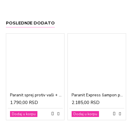
POSLEDNJE DODATO
Paranit sprej protiv vaši + češalj 100ml
Paranit Express šampon protiv vaši + češalj 200ml
1.790,00 RSD
2.185,00 RSD
Dodaj u korpu
Dodaj u korpu