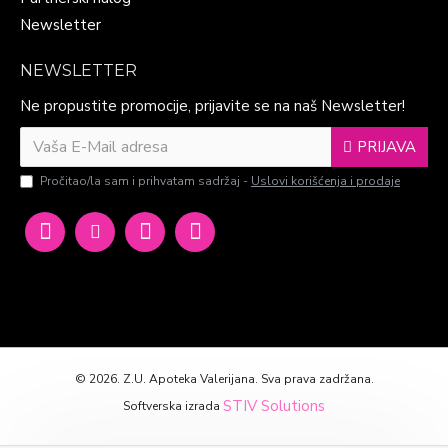
Newsletter
NEWSLETTER
Ne propustite promocije, prijavite se na naš Newsletter!
PRIJAVA
Pročitao/la sam i prihvatam sadržaj -
Uslovi korišćenja i prodaje
©
2026. Z.U. Apoteka Valerijana. Sva prava zadržana.
STIV Solutions
Softverska izrada