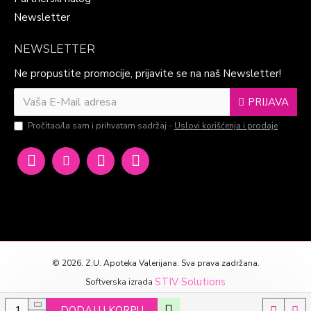
Newsletter
NEWSLETTER
Ne propustite promocije, prijavite se na naš Newsletter!
PRIJAVA
Pročitao/la sam i prihvatam sadržaj -
Uslovi korišćenja i prodaje
©
2026. Z.U. Apoteka Valerijana. Sva prava zadržana.
STIV Solutions
Softverska izrada
DODAJ U KORPU