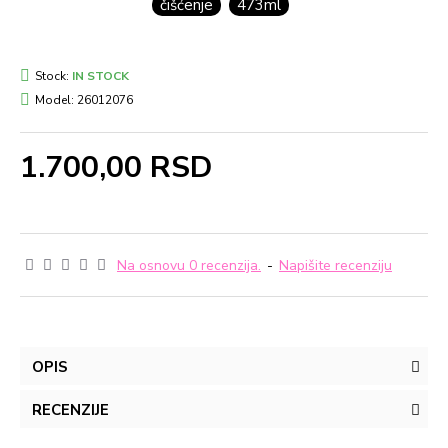
čišćenje
473ml
Stock:
IN STOCK
Model:
26012076
1.700,00 RSD
Na osnovu 0 recenzija.
-
Napišite recenziju
OPIS
RECENZIJE