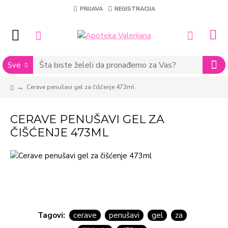
PRIJAVA
REGISTRACIJA
Sve
Cerave penušavi gel za čišćenje 473ml
CERAVE PENUŠAVI GEL ZA
ČIŠĆENJE 473ML
Tagovi:
cerave
penušavi
gel
za