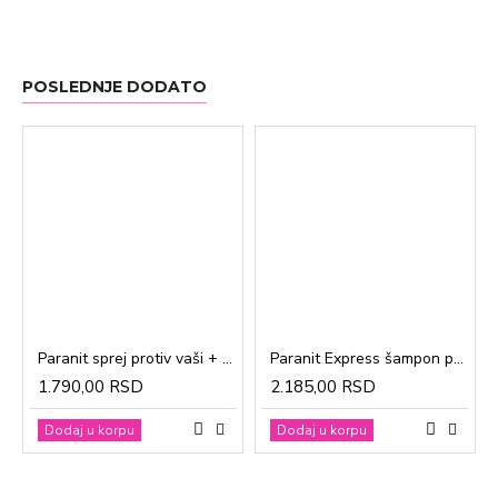
POSLEDNJE DODATO
Paranit sprej protiv vaši + češalj 100ml
Paranit Express šampon protiv vaši + češalj 200ml
1.790,00 RSD
2.185,00 RSD
Dodaj u korpu
Dodaj u korpu