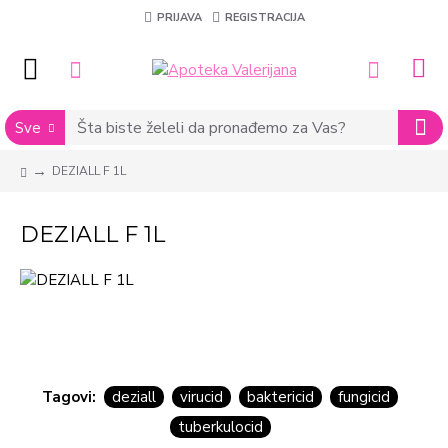
PRIJAVA
REGISTRACIJA
Sve
DEZIALL F 1L
DEZIALL F 1L
Tagovi:
deziall
virucid
baktericid
fungicid
tuberkulocid