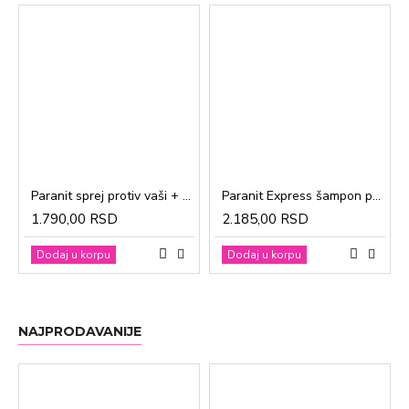
Paranit sprej protiv vaši + češalj 100ml
Paranit Express šampon protiv vaši + češalj 200ml
1.790,00 RSD
2.185,00 RSD
Dodaj u korpu
Dodaj u korpu
NAJPRODAVANIJE