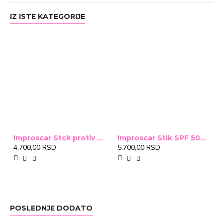
IZ ISTE KATEGORIJE
Improscar Stck protiv ožiljaka 4,6g
Improscar Stik SPF 50+ Conceal 6,9g (tonirani)
4.700,00 RSD
5.700,00 RSD
POSLEDNJE DODATO