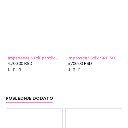
Improscar Stck protiv ožiljaka 4,6g
Improscar Stik SPF 50+ Conceal 6,9g (tonirani)
4.700,00 RSD
5.700,00 RSD
POSLEDNJE DODATO