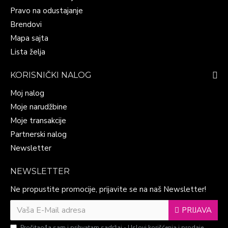
Pravo na odustajanje
Brendovi
Mapa sajta
Lista želja
KORISNIČKI NALOG
Moj nalog
Moje narudžbine
Moje transakcije
Partnerski nalog
Newsletter
NEWSLETTER
Ne propustite promocije, prijavite se na naš Newsletter!
PRIJAVA
Pročitao/la sam i prihvatam sadržaj -
Uslovi korišćenja i prodaje