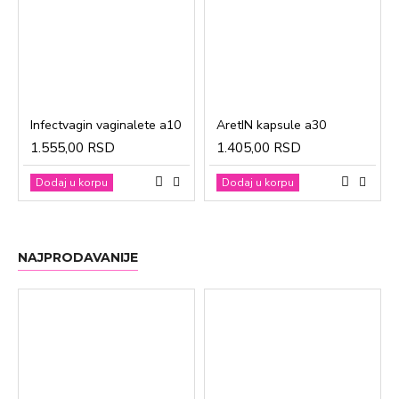
Infectvagin vaginalete a10
AretIN kapsule a30
1.555,00 RSD
1.405,00 RSD
Dodaj u korpu
Dodaj u korpu
NAJPRODAVANIJE