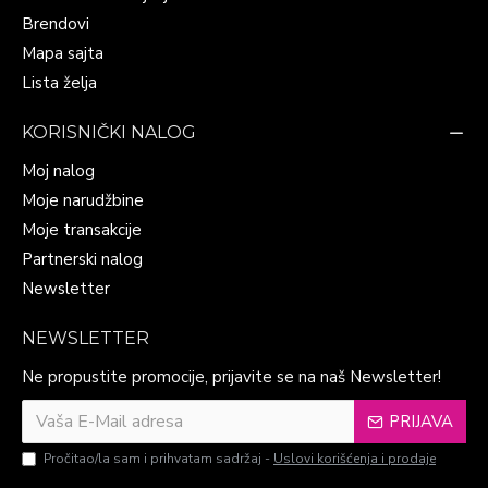
Brendovi
Mapa sajta
Lista želja
KORISNIČKI NALOG
Moj nalog
Moje narudžbine
Moje transakcije
Partnerski nalog
Newsletter
NEWSLETTER
Ne propustite promocije, prijavite se na naš Newsletter!
PRIJAVA
Pročitao/la sam i prihvatam sadržaj -
Uslovi korišćenja i prodaje