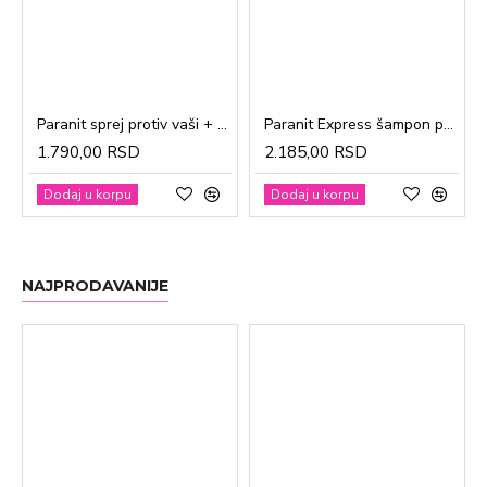
Paranit sprej protiv vaši + češalj 100ml
Paranit Express šampon protiv vaši + češalj 200ml
1.790,00 RSD
2.185,00 RSD
Dodaj u korpu
Dodaj u korpu
NAJPRODAVANIJE