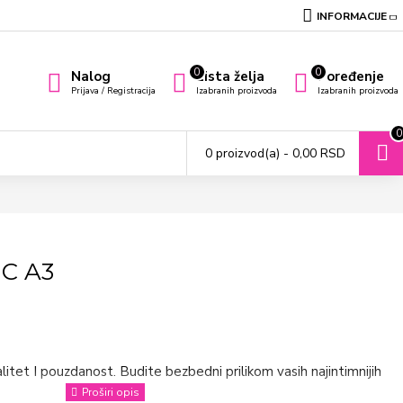
INFORMACIJE
0
0
Nalog
Lista želja
Poređenje
Prijava / Registracija
Izabranih proizvoda
Izabranih proizvoda
0
0 proizvod(a) - 0,00 RSD
C A3
litet I pouzdanost. Budite bezbedni prilikom vasih najintimnijih