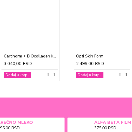
Cartinorm + BIOcollagen kesice a20
Gravidon A tablete a30
Opti Skin Form
3.040,00 RSD
1.865,00 RSD
2.499,00 RSD
Dodaj u korpu
Dodaj u korpu
Dodaj u korpu
KREČNO MLEKO
95,00 RSD
375,00 RSD