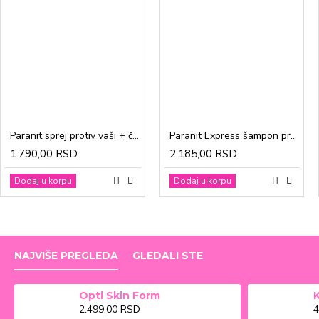
Paranit sprej protiv vaši + češalj 100ml
Paranit Express šampon protiv vaši + češalj 200ml
1.790,00 RSD
2.185,00 RSD
Dodaj u korpu
Dodaj u korpu
NAJVIŠE PREGLEDA
GLEDALI STE
Opti Skin Form
2.499,00 RSD
4