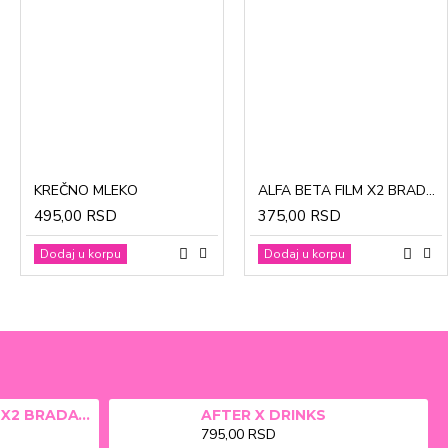
CinkDermin pasta 5g
Mustela Cold krema za lice 40ml
KREČNO MLEKO
ALFA BETA FILM X2 BRADAVICE, KURJE OKO 15ml
280,00 RSD
1.370,00 RSD
495,00 RSD
375,00 RSD
Dodaj u korpu
Dodaj u korpu
Dodaj u korpu
Dodaj u korpu
ALFA BETA FILM X2 BRADAVICE, KURJE OKO 15ml
AFTER X DRINKS
795,00 RSD