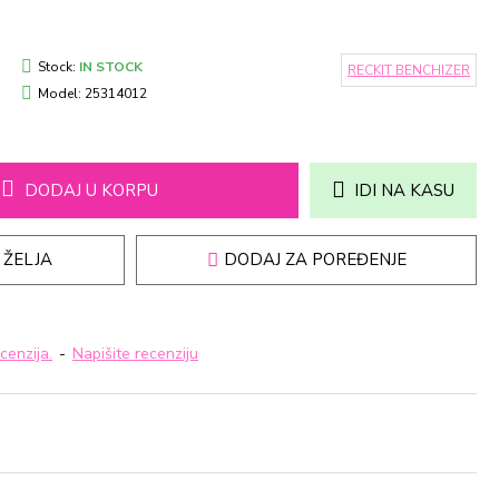
Stock:
IN STOCK
RECKIT BENCHIZER
Model:
25314012
DODAJ U KORPU
IDI NA KASU
 ŽELJA
DODAJ ZA POREĐENJE
cenzija.
-
Napišite recenziju