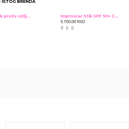
 ISTOG BRENDA
Improscar Stck protiv ožiljaka 4,6g
Improscar Stik SPF 50+ Conceal 6,9g (tonirani)
5.700,00 RSD