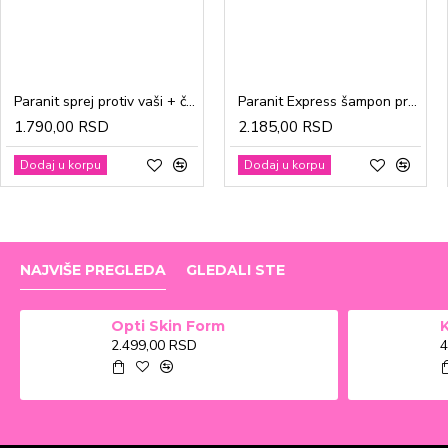
Paranit sprej protiv vaši + češalj 100ml
Paranit Express šampon protiv vaši + češalj 200ml
1.790,00 RSD
2.185,00 RSD
Dodaj u korpu
Dodaj u korpu
NAJVIŠE PREGLEDA
GLEDALI STE
Opti Skin Form
2.499,00 RSD
4