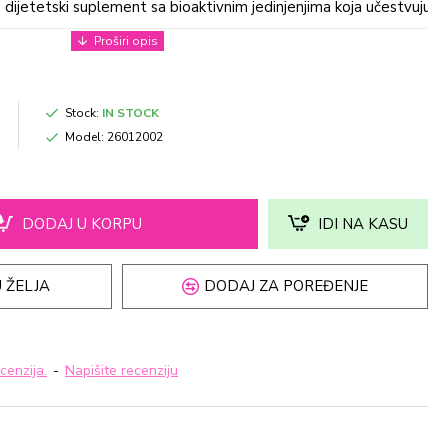
 dijetetski suplement sa bioaktivnim jedinjenjima koja učestvuju 
Stock:
IN STOCK
Model:
26012002
DODAJ U KORPU
IDI NA KASU
 ŽELJA
DODAJ ZA POREĐENJE
cenzija.
-
Napišite recenziju