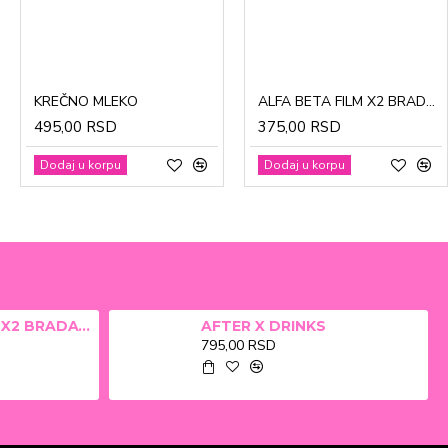
CinkDermin pasta 5g
Mustela Cold krema za lice 40ml
KREČNO MLEKO
ALFA BETA FILM X2 BRADAVICE, KURJE OKO 15ml
280,00 RSD
1.370,00 RSD
495,00 RSD
375,00 RSD
Dodaj u korpu
Dodaj u korpu
Dodaj u korpu
Dodaj u korpu
ALFA BETA FILM X2 BRADAVICE, KURJE OKO 15ml
AFTER X DRINKS
795,00 RSD