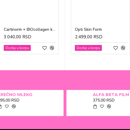
Cartinorm + BIOcollagen kesice a20
Gravidon A tablete a30
Opti Skin Form
3.040,00 RSD
1.865,00 RSD
2.499,00 RSD
Dodaj u korpu
Dodaj u korpu
Dodaj u korpu
KREČNO MLEKO
95,00 RSD
375,00 RSD