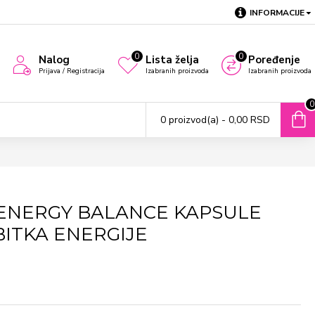
INFORMACIJE
0
0
Nalog
Lista želja
Poređenje
Prijava / Registracija
Izabranih proizvoda
Izabranih proizvoda
0
0 proizvod(a) - 0,00 RSD
ENERGY BALANCE KAPSULE
BITKA ENERGIJE