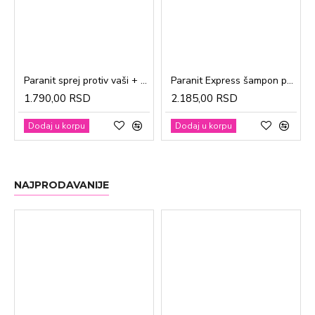
Paranit sprej protiv vaši + češalj 100ml
Paranit Express šampon protiv vaši + češalj 200ml
1.790,00 RSD
2.185,00 RSD
Dodaj u korpu
Dodaj u korpu
NAJPRODAVANIJE