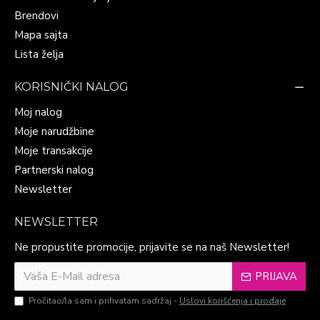
Brendovi
Mapa sajta
Lista želja
KORISNIČKI NALOG
Moj nalog
Moje narudžbine
Moje transakcije
Partnerski nalog
Newsletter
NEWSLETTER
Ne propustite promocije, prijavite se na naš Newsletter!
PRIJAVA
Pročitao/la sam i prihvatam sadržaj -
Uslovi korišćenja i prodaje