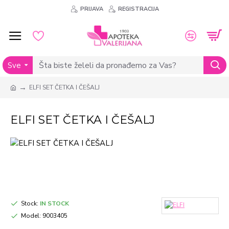
PRIJAVA
REGISTRACIJA
Sve
ELFI SET ČETKA I ČEŠALJ
ELFI SET ČETKA I ČEŠALJ
Stock:
IN STOCK
Model:
9003405