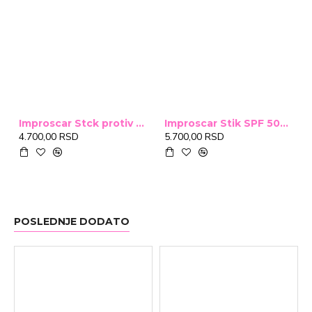
Improscar Stck protiv ožiljaka 4,6g
Improscar Stik SPF 50+ Conceal 6,9g (tonirani)
4.700,00 RSD
5.700,00 RSD
POSLEDNJE DODATO