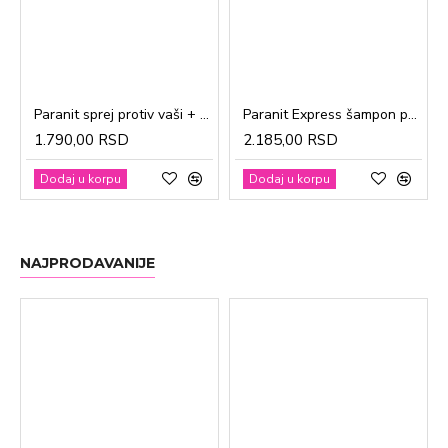
Paranit sprej protiv vaši + češalj 100ml
Paranit Express šampon protiv vaši + češalj 200ml
1.790,00 RSD
2.185,00 RSD
Dodaj u korpu
Dodaj u korpu
NAJPRODAVANIJE