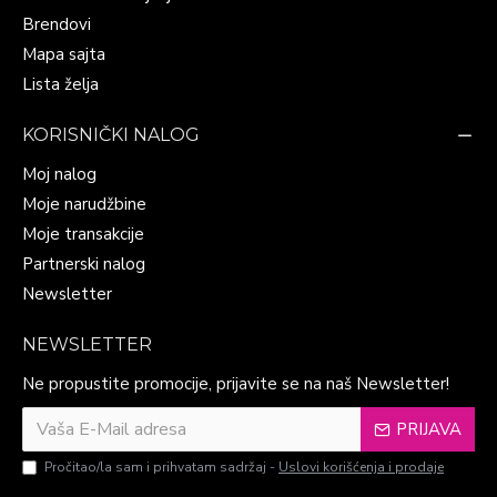
Brendovi
Mapa sajta
Lista želja
KORISNIČKI NALOG
Moj nalog
Moje narudžbine
Moje transakcije
Partnerski nalog
Newsletter
NEWSLETTER
Ne propustite promocije, prijavite se na naš Newsletter!
PRIJAVA
Pročitao/la sam i prihvatam sadržaj -
Uslovi korišćenja i prodaje