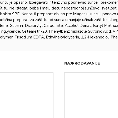
uncu je opasno. Izbegavati intenzivno podnevno sunce i prekomerna 
itu. Ne izlagati bebe i malu decu neposrednoj sunčevoj svetlosti
 visokim SPF. Nanositi preparat obilno pre izlaganju suncu i ponovo 
oličina preparat za zaštitu od sunca umanjuje učinak zaštite. Izbe
ylene, Glicerin, Dicaprylyl Carbonate, Alcohol Denat, Butyl Metho
iglyceride, Ceteareth-20, Phenylbenzimidazole Sulfonic Acid, VP
sspolymer, Trisodium EDTA, Ethylhexylglycerin, 1,2-Hexanediol, P
NAJPRODAVANIJE