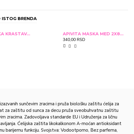
yphenyl Triazine, C18-36 Acid Triglyceride, Ceteareth-20,
c Acid, VP/Hexadecene Copolymer, Glycyrrhiza Inflata Root
ina, Acrylates/C10-30 Alkyl Acrylate Crosspolymer, Trisodium
 ISTOG BRENDA
1,2-Hexanediol, Phenoxyethanol.Pakovanje: 200ml
APIVITA MASKA KRASTAVAC 2X8ML
APIVITA MASKA MED 2X8ML
340,00 RSD
azvanih sunčevim zracima i pruža biološku zaštitu ćelija za
rat za zaštitu od sunca za decu pruža sveobuhvatnu zaštitu
evim zracima. Zadovoljava standarde EU i Udruženja za ličnu
avljanja. Ćelijska zaštita likokalkonom A-moćan antioksidant
rodnu barijernu funkciju. Svojstva: Vodootporno, Bez parfema,