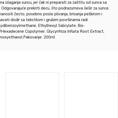
izlaganja suncu, jer čak ni preparati za zaštitu od sunca sa
. Odgovarajuće prekriti decu, što podrazumeva šešir za sunce,
nanositi često, posebno posle plivanja, brisanja peškirom i
gavati dodir sa tekstilom i grubim površinama radi
xydibenzoylmethane, Ethylhexyl Salicylate, Bis-
/Hexadecene Copolymer, Glycyrrhiza Inflata Root Extract,
henoxyethanol.Pakovanje: 200ml