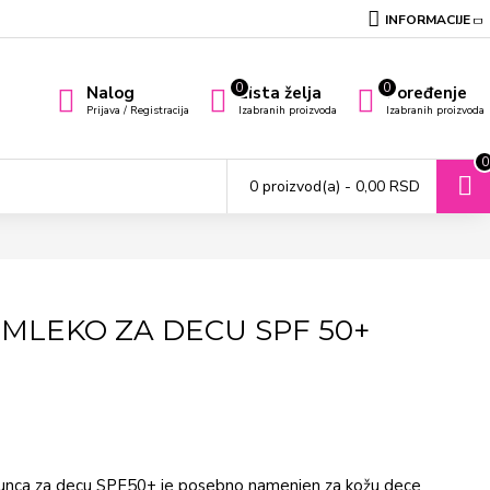
INFORMACIJE
0
0
Nalog
Lista želja
Poređenje
Prijava / Registracija
Izabranih proizvoda
Izabranih proizvoda
0
0 proizvod(a) - 0,00 RSD
MLEKO ZA DECU SPF 50+
 sunca za decu SPF50+ je posebno namenjen za kožu dece