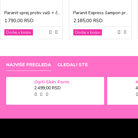
Paranit sprej protiv vaši + češalj 100ml
Paranit Express šampon protiv vaši + češalj 200ml
1.790,00 RSD
2.185,00 RSD
Dodaj u korpu
Dodaj u korpu
NAJVIŠE PREGLEDA
GLEDALI STE
Opti Skin Form
2.499,00 RSD
4