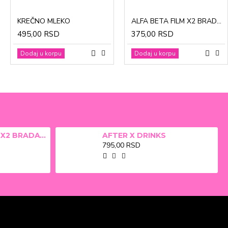
CinkDermin pasta 5g
Mustela Cold krema za lice 40ml
KREČNO MLEKO
ALFA BETA FILM X2 BRADAVICE, KURJE OKO 15ml
280,00 RSD
1.370,00 RSD
495,00 RSD
375,00 RSD
Dodaj u korpu
Dodaj u korpu
Dodaj u korpu
Dodaj u korpu
ALFA BETA FILM X2 BRADAVICE, KURJE OKO 15ml
AFTER X DRINKS
795,00 RSD