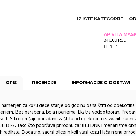
Ethylhexyloxyphenol Methox
Phenylbenzimidazole Sulfoni
Extract, Gliciretinska kisel
IZ ISTE KATEGORIJE
OD
EDTA, Ethylhexylglycerin, 
340,00 RSD
OPIS
RECENZIJE
INFORMACIJE O DOSTAVI
namenjen za kožu dece starije od godinu dana štiti od opekotina iz
ačenjem. Bez parabena, boja i parfema. Ekstra vodootporan. Prepa
nosorb S koji prušaju pouzdanu zaštitu od opekotina izazvanih sunč
a štiti DNA tako što podržava prirodnu zaštitu DNK i mehanizme obn
h radikala. Dodatno, sadrži glicerin koji vlaži kožu i jača njenu pri