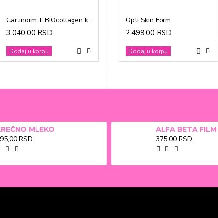
Cartinorm + BIOcollagen kesice a20
Gravidon A tablete a30
Opti Skin Form
3.040,00 RSD
1.865,00 RSD
2.499,00 RSD
Dodaj u korpu
Dodaj u korpu
Dodaj u korpu
KREČNO MLEKO
95,00 RSD
375,00 RSD