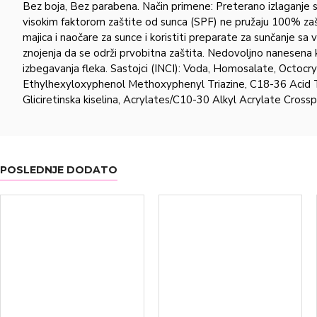
Bez boja, Bez parabena. Način primene: Preterano izlaganje s
visokim faktorom zaštite od sunca (SPF) ne pružaju 100% zašt
majica i naočare za sunce i koristiti preparate za sunčanje sa
znojenja da se održi prvobitna zaštita. Nedovoljno nanesena k
izbegavanja fleka. Sastojci (INCI): Voda, Homosalate, Octocr
Ethylhexyloxyphenol Methoxyphenyl Triazine, C18-36 Acid Tr
Gliciretinska kiselina, Acrylates/C10-30 Alkyl Acrylate Cro
POSLEDNJE DODATO