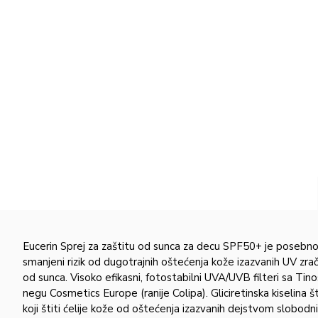
Eucerin Sprej za zaštitu od sunca za decu SPF50+ je posebno 
smanjeni rizik od dugotrajnih oštećenja kože izazvanih UV zr
od sunca. Visoko efikasni, fotostabilni UVA/UVB filteri sa Ti
negu Cosmetics Europe (ranije Colipa). Gliciretinska kiselin
koji štiti ćelije kože od oštećenja izazvanih dejstvom slobodni