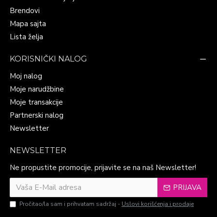
Brendovi
Mapa sajta
Lista želja
KORISNIČKI NALOG
Moj nalog
Moje narudžbine
Moje transakcije
Partnerski nalog
Newsletter
NEWSLETTER
Ne propustite promocije, prijavite se na naš Newsletter!
PRIJAVA
Pročitao/la sam i prihvatam sadržaj -
Uslovi korišćenja i prodaje