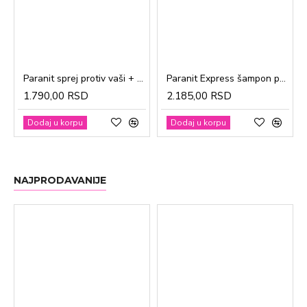
Paranit sprej protiv vaši + češalj 100ml
Paranit Express šampon protiv vaši + češalj 200ml
1.790,00 RSD
2.185,00 RSD
Dodaj u korpu
Dodaj u korpu
NAJPRODAVANIJE