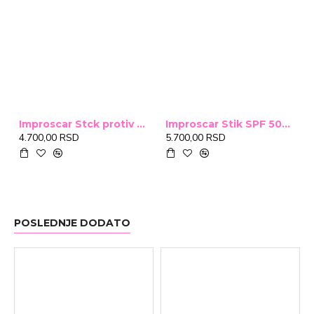
Improscar Stck protiv ožiljaka 4,6g
Improscar Stik SPF 50+ Conceal 6,9g (tonirani)
4.700,00 RSD
5.700,00 RSD
POSLEDNJE DODATO