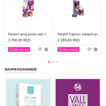
Paranit sprej protiv vaši + češalj 100ml
Paranit Express šampon protiv vaši + češalj 200ml
1.790,00 RSD
2.185,00 RSD
Dodaj u korpu
Dodaj u korpu
NAJPRODAVANIJE