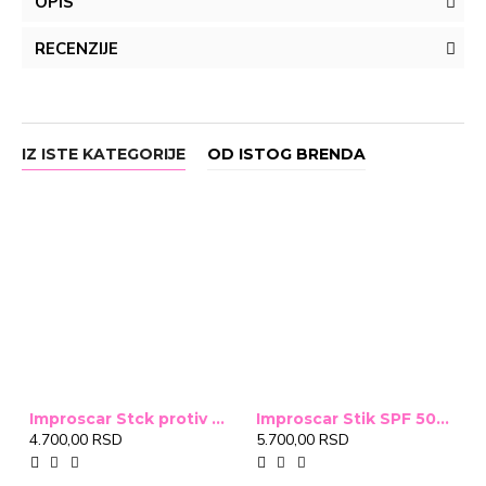
OPIS
RECENZIJE
IZ ISTE KATEGORIJE
OD ISTOG BRENDA
Improscar Stck protiv ožiljaka 4,6g
Improscar Stik SPF 50+ Conceal 6,9g (tonirani)
4.700,00 RSD
5.700,00 RSD