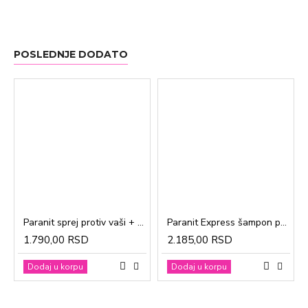
POSLEDNJE DODATO
Paranit sprej protiv vaši + češalj 100ml
Paranit Express šampon protiv vaši + češalj 200ml
1.790,00 RSD
2.185,00 RSD
Dodaj u korpu
Dodaj u korpu