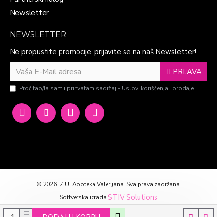
Newsletter
NEWSLETTER
Ne propustite promocije, prijavite se na naš Newsletter!
PRIJAVA
Pročitao/la sam i prihvatam sadržaj -
Uslovi korišćenja i prodaje
©
2026. Z.U. Apoteka Valerijana. Sva prava zadržana.
STIV Solutions
Softverska izrada
DODAJ U KORPU