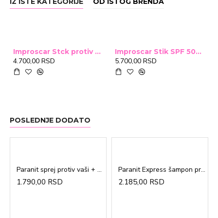
IZ ISTE KATEGORIJE
OD ISTOG BRENDA
Improscar Stck protiv ožiljaka 4,6g
Improscar Stik SPF 50+ Conceal 6,9g (tonirani)
4.700,00 RSD
5.700,00 RSD
POSLEDNJE DODATO
Paranit sprej protiv vaši + češalj 100ml
Paranit Express šampon protiv vaši + češalj 200ml
1.790,00 RSD
2.185,00 RSD