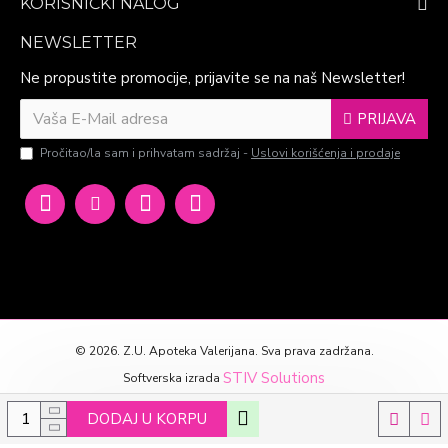
KORISNIČKI NALOG
NEWSLETTER
Ne propustite promocije, prijavite se na naš Newsletter!
PRIJAVA
Pročitao/la sam i prihvatam sadržaj -
Uslovi korišćenja i prodaje
©
2026. Z.U. Apoteka Valerijana. Sva prava zadržana.
STIV Solutions
Softverska izrada
DODAJ U KORPU