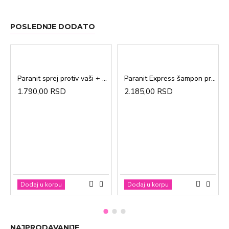
POSLEDNJE DODATO
Paranit sprej protiv vaši + češalj 100ml
Paranit Express šampon protiv vaši + češalj 200ml
1.790,00 RSD
2.185,00 RSD
Dodaj u korpu
Dodaj u korpu
NAJPRODAVANIJE