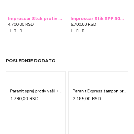
Improscar Stck protiv ožiljaka 4,6g
Improscar Stik SPF 50+ Conceal 6,9g (tonirani)
4.700,00 RSD
5.700,00 RSD
POSLEDNJE DODATO
Paranit sprej protiv vaši + češalj 100ml
Paranit Express šampon protiv vaši + češalj 200ml
1.790,00 RSD
2.185,00 RSD