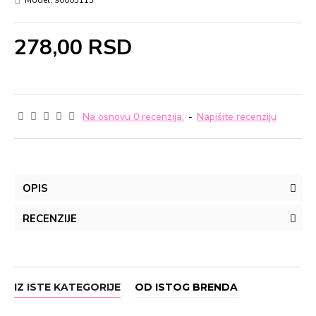
Model:
90003113
278,00 RSD
Na osnovu 0 recenzija.
-
Napišite recenziju
OPIS
RECENZIJE
IZ ISTE KATEGORIJE
OD ISTOG BRENDA