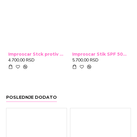
Improscar Stck protiv ožiljaka 4,6g
Improscar Stik SPF 50+ Conceal 6,9g (tonirani)
4.700,00 RSD
5.700,00 RSD
POSLEDNJE DODATO