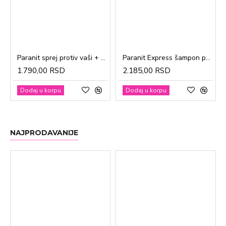
Paranit sprej protiv vaši + češalj 100ml
Paranit Express šampon protiv vaši + češalj 200ml
1.790,00 RSD
2.185,00 RSD
Dodaj u korpu
Dodaj u korpu
NAJPRODAVANIJE