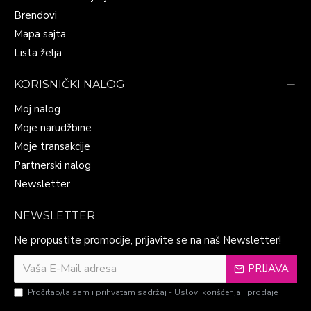
Brendovi
Mapa sajta
Lista želja
KORISNIČKI NALOG
Moj nalog
Moje narudžbine
Moje transakcije
Partnerski nalog
Newsletter
NEWSLETTER
Ne propustite promocije, prijavite se na naš Newsletter!
PRIJAVA
Pročitao/la sam i prihvatam sadržaj -
Uslovi korišćenja i prodaje