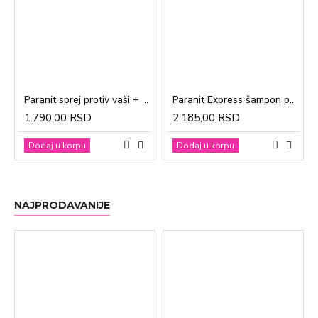
Paranit sprej protiv vaši + češalj 100ml
Paranit Express šampon protiv vaši + češalj 200ml
1.790,00 RSD
2.185,00 RSD
Dodaj u korpu
Dodaj u korpu
NAJPRODAVANIJE