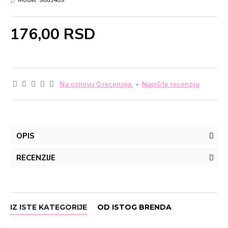
Model:
9003409
176,00 RSD
Na osnovu 0 recenzija.
-
Napišite recenziju
OPIS
RECENZIJE
IZ ISTE KATEGORIJE
OD ISTOG BRENDA