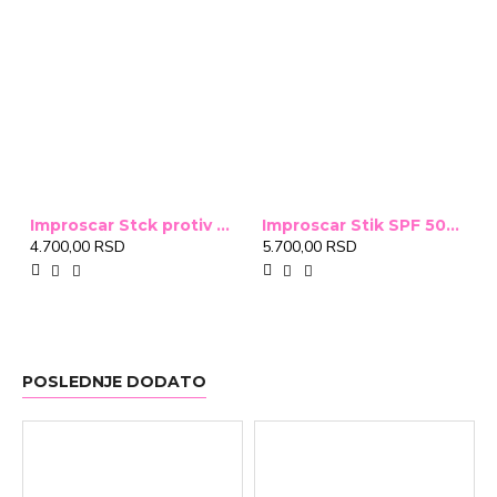
Improscar Stck protiv ožiljaka 4,6g
Improscar Stik SPF 50+ Conceal 6,9g (tonirani)
4.700,00 RSD
5.700,00 RSD
POSLEDNJE DODATO