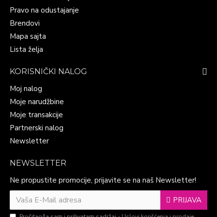
Pravo na odustajanje
Brendovi
Mapa sajta
Lista želja
KORISNIČKI NALOG
Moj nalog
Moje narudžbine
Moje transakcije
Partnerski nalog
Newsletter
NEWSLETTER
Ne propustite promocije, prijavite se na naš Newsletter!
PRIJAVA
Pročitao/la sam i prihvatam sadržaj -
Uslovi korišćenja i prodaje