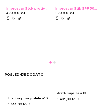
Improscar Stck protiv ožiljaka 4,6g
Improscar Stik SPF 50+ Conceal 6,9g (tonirani)
4.700,00 RSD
5.700,00 RSD
POSLEDNJE DODATO
AretIN kapsule a30
Infectvagin vaginalete a10
1.405,00 RSD
1.555,00 RSD