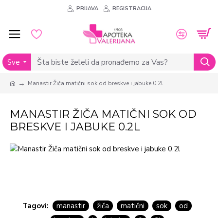
PRIJAVA
REGISTRACIJA
Sve
Manastir Žiča matični sok od breskve i jabuke 0.2l
MANASTIR ŽIČA MATIČNI SOK OD
BRESKVE I JABUKE 0.2L
Tagovi:
manastir
žiča
matični
sok
od