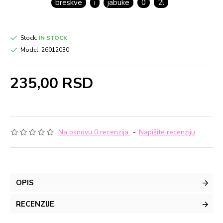
breskve
i
jabuke
0
2l
Stock:
IN STOCK
Model:
26012030
235,00 RSD
Na osnovu 0 recenzija.
-
Napišite recenziju
OPIS
RECENZIJE