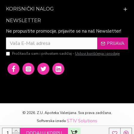
KORISNIČKI NALOG
NEWSLETTER
Ne propustite promocije, prijavite se na naš Newsletter!
PRIJAVA
Pročitao/la sam i prihvatam sadržaj -
Uslovi korišćenja i prodaje
©
2026. Z.U. Apoteka Valerijana. Sva prava zadržana.
STIV Solutions
Softverska izrada
DODAJ U KORPU