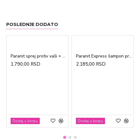
POSLEDNJE DODATO
Paranit sprej protiv vaši + češalj 100ml
Paranit Express šampon protiv vaši + češalj 200ml
1.790,00 RSD
2.185,00 RSD
Dodaj u korpu
Dodaj u korpu