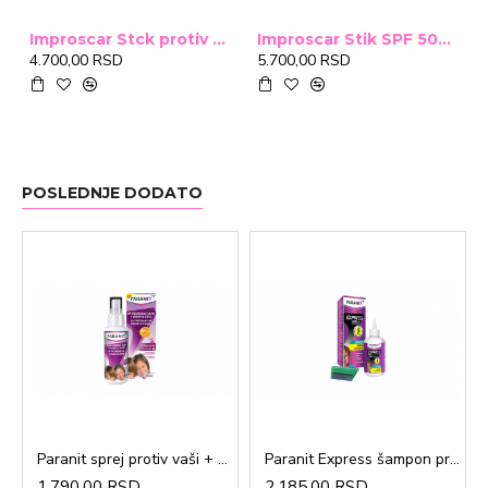
Improscar Stck protiv ožiljaka 4,6g
Improscar Stik SPF 50+ Conceal 6,9g (tonirani)
4.700,00 RSD
5.700,00 RSD
POSLEDNJE DODATO
Paranit sprej protiv vaši + češalj 100ml
Paranit Express šampon protiv vaši + češalj 200ml
1.790,00 RSD
2.185,00 RSD