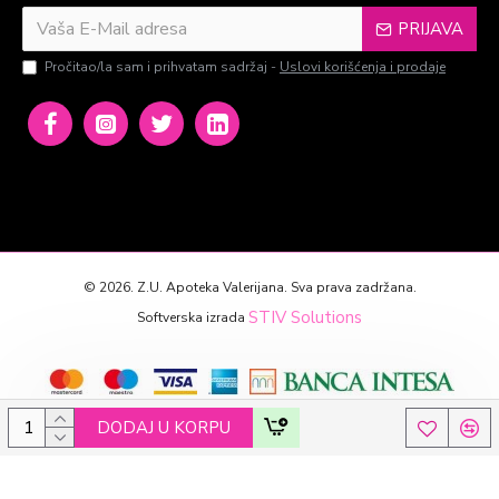
PRIJAVA
Pročitao/la sam i prihvatam sadržaj -
Uslovi korišćenja i prodaje
©
2026. Z.U. Apoteka Valerijana. Sva prava zadržana.
STIV Solutions
Softverska izrada
DODAJ U KORPU