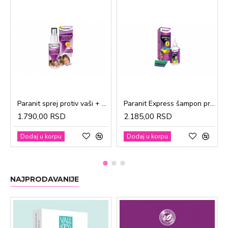
Paranit sprej protiv vaši + češalj 100ml
Paranit Express šampon protiv vaši + češalj 200ml
1.790,00 RSD
2.185,00 RSD
Dodaj u korpu
Dodaj u korpu
NAJPRODAVANIJE