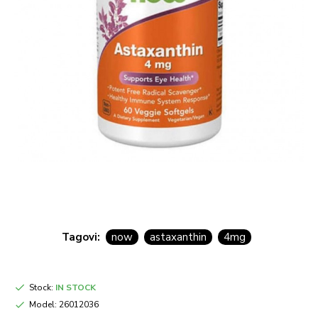
Tagovi:
now
astaxanthin
4mg
Stock:
IN STOCK
Model:
26012036