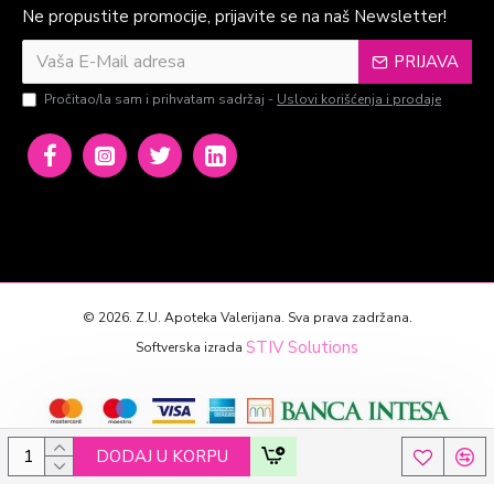
Ne propustite promocije, prijavite se na naš Newsletter!
PRIJAVA
Pročitao/la sam i prihvatam sadržaj -
Uslovi korišćenja i prodaje
©
2026. Z.U. Apoteka Valerijana. Sva prava zadržana.
STIV Solutions
Softverska izrada
DODAJ U KORPU