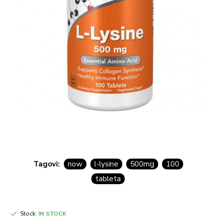
Tagovi:
now
l-lysine
500mg
100
tableta
Stock:
IN STOCK