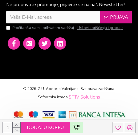
Ne propustite promocije, prijavite se na naš Newsletter!
PRIJAVA
Pročitao/la sam i prihvatam sadržaj -
Uslovi korišćenja i prodaje
©
2026. Z.U. Apoteka Valerijana. Sva prava zadržana.
STIV Solutions
Softverska izrada
DODAJ U KORPU