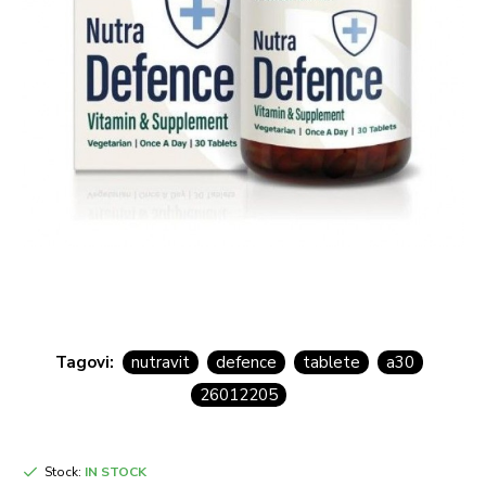
Tagovi:
nutravit
defence
tablete
a30
26012205
Stock:
IN STOCK