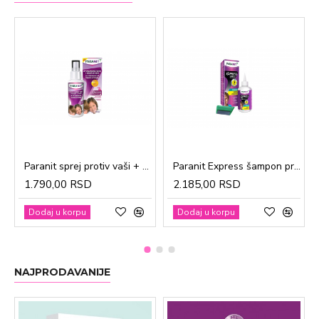
Paranit sprej protiv vaši + češalj 100ml
Paranit Express šampon protiv vaši + češalj 200ml
1.790,00 RSD
2.185,00 RSD
Dodaj u korpu
Dodaj u korpu
NAJPRODAVANIJE