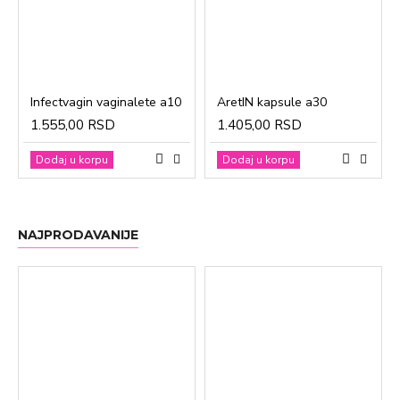
Infectvagin vaginalete a10
AretIN kapsule a30
1.555,00 RSD
1.405,00 RSD
Dodaj u korpu
Dodaj u korpu
NAJPRODAVANIJE