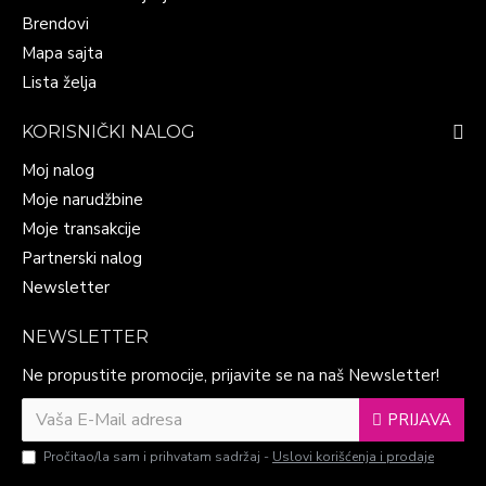
Brendovi
Mapa sajta
Lista želja
KORISNIČKI NALOG
Moj nalog
Moje narudžbine
Moje transakcije
Partnerski nalog
Newsletter
NEWSLETTER
Ne propustite promocije, prijavite se na naš Newsletter!
PRIJAVA
Pročitao/la sam i prihvatam sadržaj -
Uslovi korišćenja i prodaje