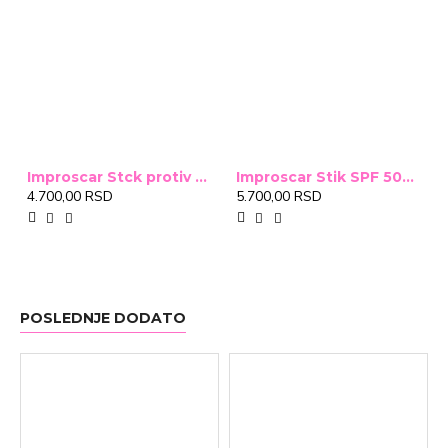
Improscar Stck protiv ožiljaka 4,6g
Improscar Stik SPF 50+ Conceal 6,9g (tonirani)
4.700,00 RSD
5.700,00 RSD
POSLEDNJE DODATO