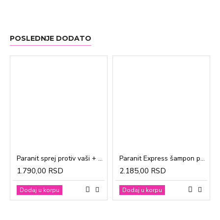
POSLEDNJE DODATO
Paranit sprej protiv vaši + češalj 100ml
Paranit Express šampon protiv vaši + češalj 200ml
1.790,00 RSD
2.185,00 RSD
Dodaj u korpu
Dodaj u korpu