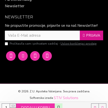
Newsletter
NEWSLETTER
Ne propustite promocije, prijavite se na naš Newsletter!
PRIJAVA
Pročitao/la sam i prihvatam sadržaj -
Uslovi korišćenja i prodaje
©
2026. Z.U. Apoteka Valerijana. Sva prava zadržana.
STIV Solutions
Softverska izrada
DODAJ U KORPU