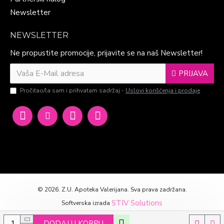
Newsletter
NEWSLETTER
Ne propustite promocije, prijavite se na naš Newsletter!
PRIJAVA
Pročitao/la sam i prihvatam sadržaj -
Uslovi korišćenja i prodaje
©
2026. Z.U. Apoteka Valerijana. Sva prava zadržana.
STIV Solutions
Softverska izrada
DODAJ U KORPU