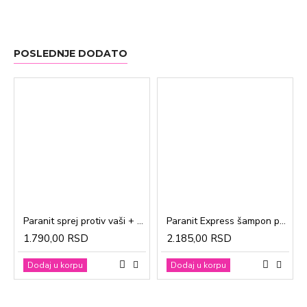
POSLEDNJE DODATO
Paranit sprej protiv vaši + češalj 100ml
Paranit Express šampon protiv vaši + češalj 200ml
1.790,00 RSD
2.185,00 RSD
Dodaj u korpu
Dodaj u korpu