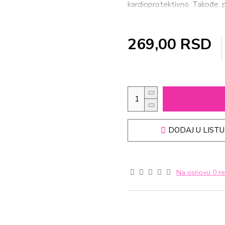
kardioprotektivno. Takođe, p
oboljenja, reumatskog artriti
vida. Vitamin E je snažni ant
deluje kod svih stanja prać
269,00 RSD
Systems Omega 3 + vitamin 
povišenog krvnog pritiska art
DODAJ U LISTU
Na osnovu 0 re