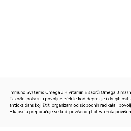
Immuno Systems Omega 3 + vitamin E sadrži Omega 3 masne kise
Takođe, pokazuju povoljne efekte kod depresije i drugih psihičk
antioksidans koji štiti organizam od slobodnih radikala i p
E kapsula preporučuje se kod: povišenog holesterola povišenog