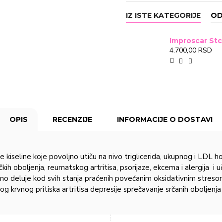
IZ ISTE KATEGORIJE
OD
4.700,00 RSD
OPIS
RECENZIJE
INFORMACIJE O DOSTAVI
line koje povoljno utiču na nivo triglicerida, ukupnog i LDL holes
ih oboljenja, reumatskog artritisa, psorijaze, ekcema i alergija i u
ovoljno deluje kod svih stanja praćenih povećanim oksidativnim s
 krvnog pritiska artritisa depresije sprečavanje srčanih oboljenja