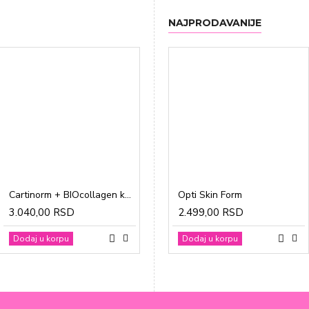
NAJPRODAVANIJE
Cartinorm + BIOcollagen kesice a20
Gravidon A tablete a30
Opti Skin Form
3.040,00 RSD
1.865,00 RSD
2.499,00 RSD
Dodaj u korpu
Dodaj u korpu
Dodaj u korpu