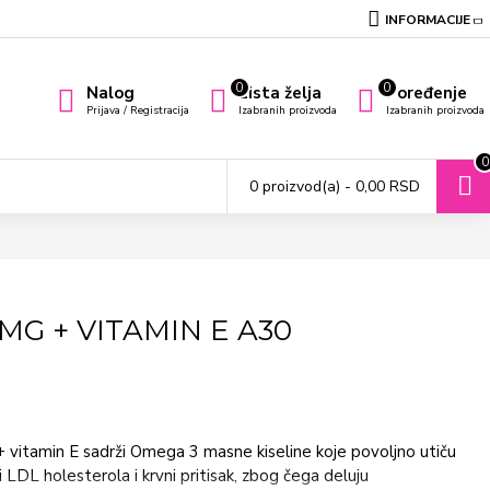
INFORMACIJE
0
0
Nalog
Lista želja
Poređenje
Prijava / Registracija
Izabranih proizvoda
Izabranih proizvoda
0
0 proizvod(a) - 0,00 RSD
MG + VITAMIN E A30
itamin E sadrži Omega 3 masne kiseline koje povoljno utiču
 i LDL holesterola i krvni pritisak, zbog čega deluju