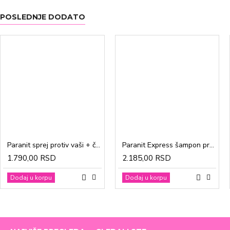
POSLEDNJE DODATO
Paranit sprej protiv vaši + češalj 100ml
Paranit Express šampon protiv vaši + češalj 200ml
1.790,00 RSD
2.185,00 RSD
Dodaj u korpu
Dodaj u korpu