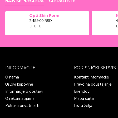
NAJVIŠE PREGLEDA
GLEDALI STE
Opti Skin Form
2.499,00 RSD
4
INFORMACIJE
KORISNIČKI SERVIS
O nama
Kontakt informacije
Uslovi kupovine
Pravo na odustajanje
Informacije o dostavi
Brendovi
O reklamacijama
Mapa sajta
Politika privatnosti
Lista želja