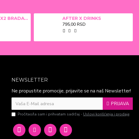
ALFA BETA FILM X2 BRADAVICE, KURJE OKO 15ml
AFTER X DRINKS
795,00 RSD
NEWSLETTER
Ne propustite promocije, prijavite se na naš Newsletter!
PRIJAVA
Pročitao/la sam i prihvatam sadržaj -
Uslovi korišćenja i prodaje