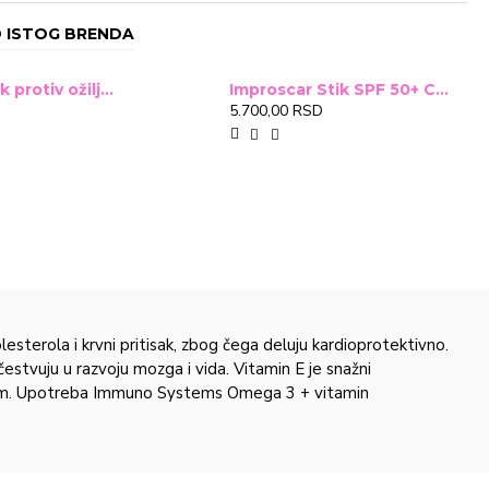
 ISTOG BRENDA
Improscar Stck protiv ožiljaka 4,6g
Improscar Stik SPF 50+ Conceal 6,9g (tonirani)
5.700,00 RSD
terola i krvni pritisak, zbog čega deluju kardioprotektivno.
čestvuju u razvoju mozga i vida. Vitamin E je snažni
tresom. Upotreba Immuno Systems Omega 3 + vitamin