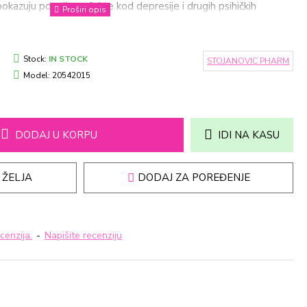
okazuju povoljne efekte kod depresije i drugih psihičkih
sa, psorijaze, ekcema i alergija i učestvuju u razvoju mozga i
ioksidans koji štiti organizam od slobodnih radikala i povoljno
enih povećanim oksidativnim stresom. Upotreba Immuno
Stock:
IN STOCK
STOJANOVIC PHARM
E kapsula preporučuje se kod: povišenog holesterola
Model:
20542015
ritisa depresije sprečavanje srčanih oboljenja
DODAJ U KORPU
IDI NA KASU
 ŽELJA
DODAJ ZA POREĐENJE
cenzija.
-
Napišite recenziju