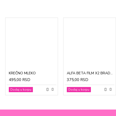
CinkDermin pasta 5g
Mustela Cold krema za lice 40ml
KREČNO MLEKO
ALFA BETA FILM X2 BRADAVICE, KURJE OKO 15ml
280,00 RSD
1.370,00 RSD
495,00 RSD
375,00 RSD
Dodaj u korpu
Dodaj u korpu
Dodaj u korpu
Dodaj u korpu