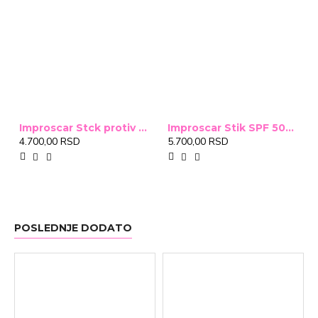
Improscar Stck protiv ožiljaka 4,6g
Improscar Stik SPF 50+ Conceal 6,9g (tonirani)
4.700,00 RSD
5.700,00 RSD
POSLEDNJE DODATO