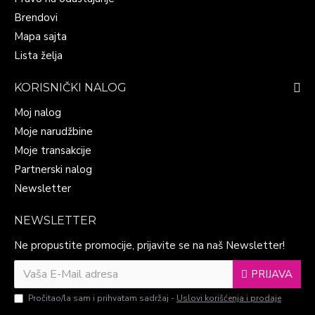
Brendovi
Mapa sajta
Lista želja
KORISNIČKI NALOG
Moj nalog
Moje narudžbine
Moje transakcije
Partnerski nalog
Newsletter
NEWSLETTER
Ne propustite promocije, prijavite se na naš Newsletter!
PRIJAVA
Pročitao/la sam i prihvatam sadržaj -
Uslovi korišćenja i prodaje