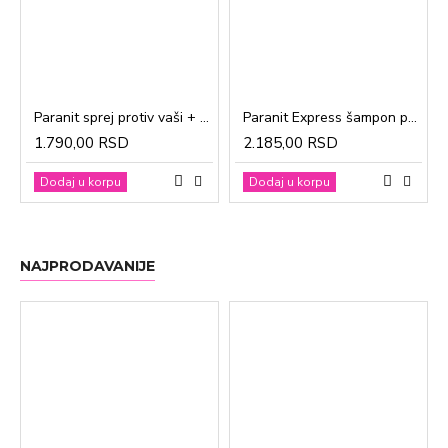
Paranit sprej protiv vaši + češalj 100ml
Paranit Express šampon protiv vaši + češalj 200ml
1.790,00 RSD
2.185,00 RSD
Dodaj u korpu
Dodaj u korpu
NAJPRODAVANIJE