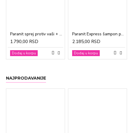
Paranit sprej protiv vaši + češalj 100ml
Paranit Express šampon protiv vaši + češalj 200ml
1.790,00 RSD
2.185,00 RSD
Dodaj u korpu
Dodaj u korpu
NAJPRODAVANIJE