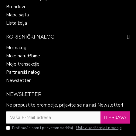
Brendovi
Mapa sajta
Lista želja
KORISNIČKI NALOG
Moj nalog
Moje narudžbine
Moje transakcije
Partnerski nalog
Newsletter
NEWSLETTER
Ne propustite promocije, prijavite se na naš Newsletter!
PRIJAVA
Pročitao/la sam i prihvatam sadržaj -
Uslovi korišćenja i prodaje