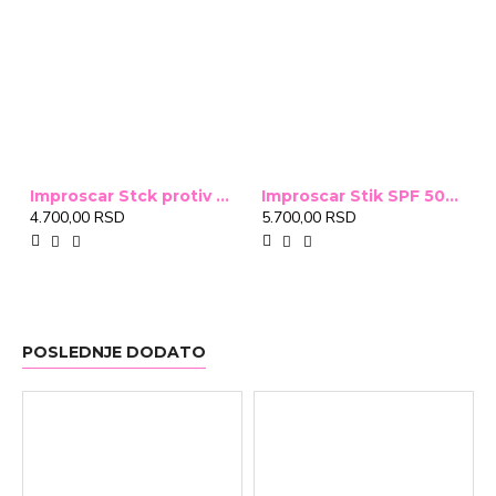
Improscar Stck protiv ožiljaka 4,6g
Improscar Stik SPF 50+ Conceal 6,9g (tonirani)
4.700,00 RSD
5.700,00 RSD
POSLEDNJE DODATO