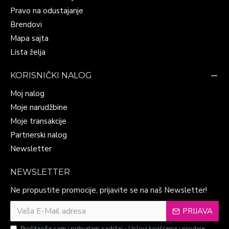
Pravo na odustajanje
Brendovi
Mapa sajta
Lista želja
KORISNIČKI NALOG
Moj nalog
Moje narudžbine
Moje transakcije
Partnerski nalog
Newsletter
NEWSLETTER
Ne propustite promocije, prijavite se na naš Newsletter!
PRIJAVA
Pročitao/la sam i prihvatam sadržaj -
Uslovi korišćenja i prodaje