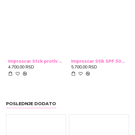
Improscar Stck protiv ožiljaka 4,6g
Improscar Stik SPF 50+ Conceal 6,9g (tonirani)
4.700,00 RSD
5.700,00 RSD
POSLEDNJE DODATO