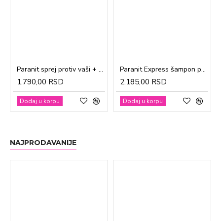
Paranit sprej protiv vaši + češalj 100ml
Paranit Express šampon protiv vaši + češalj 200ml
1.790,00 RSD
2.185,00 RSD
Dodaj u korpu
Dodaj u korpu
NAJPRODAVANIJE