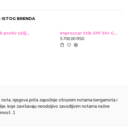
 ISTOG BRENDA
Improscar Stck protiv ožiljaka 4,6g
Improscar Stik SPF 50+ Conceal 6,9g (tonirani)
5.700,00 RSD
 nota, njegova priča započinje citrusnim notama bergamota i
je, koje završavaju neodoljivo zavodljivim notama nežne
enost. 1