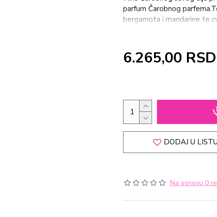
parfum Čarobnog parfema.Top
bergamota i mandarine te c
čine note raskošnog buketa r
zavodljivim notama nežne van
trenutke i uvek kada želimo
6.265,00 RSD
DODAJ U LISTU
Na osnovu 0 re