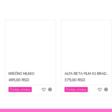
CinkDermin pasta 5g
Mustela Cold krema za lice 40ml
KREČNO MLEKO
ALFA BETA FILM X2 BRADAVICE, KURJE OKO 15ml
280,00 RSD
1.370,00 RSD
495,00 RSD
375,00 RSD
Dodaj u korpu
Dodaj u korpu
Dodaj u korpu
Dodaj u korpu