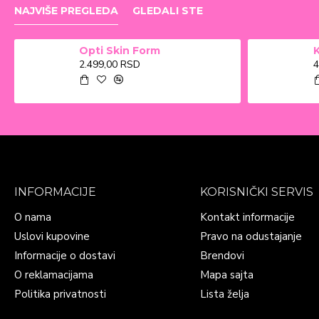
NAJVIŠE PREGLEDA
GLEDALI STE
Opti Skin Form
2.499,00 RSD
4
INFORMACIJE
KORISNIČKI SERVIS
O nama
Kontakt informacije
Uslovi kupovine
Pravo na odustajanje
Informacije o dostavi
Brendovi
O reklamacijama
Mapa sajta
Politika privatnosti
Lista želja