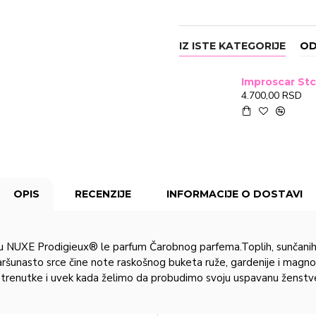
IZ ISTE KATEGORIJE
OD
4.700,00 RSD
OPIS
RECENZIJE
INFORMACIJE O DOSTAVI
icu NUXE Prodigieux® le parfum Čarobnog parfema.Toplih, sunčanih
nasto srce čine note raskošnog buketa ruže, gardenije i magnoli
ne trenutke i uvek kada želimo da probudimo svoju uspavanu ženstv