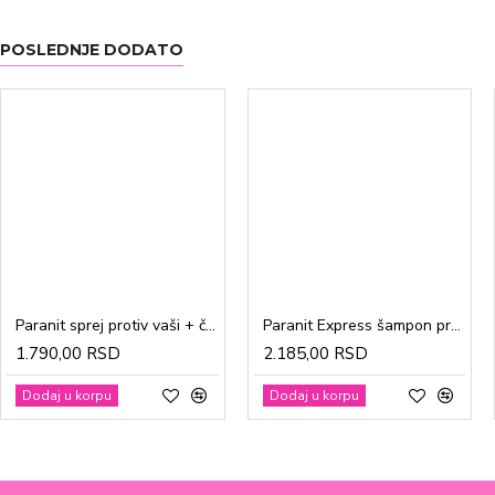
POSLEDNJE DODATO
Paranit sprej protiv vaši + češalj 100ml
Paranit Express šampon protiv vaši + češalj 200ml
1.790,00 RSD
2.185,00 RSD
Dodaj u korpu
Dodaj u korpu