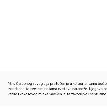
Miris Čarobnog suvog ulja pretočen je u kultnu jantarnu boč
mandarine te cvetnim notama cvetova narandže. Njegovo baršu
vanile i kokosovog mleka.Savršen je za zavodljive i senzual