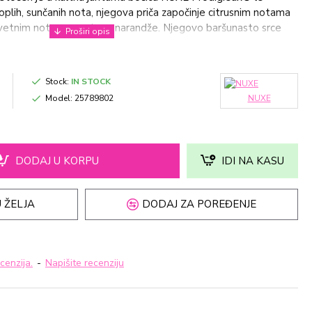
lih, sunčanih nota, njegova priča započinje citrusnim notama
vetnim notama cvetova narandže. Njegovo baršunasto srce
uže, gardenije i magnolije, koje završavaju neodoljivo
ile i kokosovog mleka.Savršen je za zavodljive i senzualne
 da probudimo svoju uspavanu ženstvenost. 1
Stock:
IN STOCK
Model:
25789802
NUXE
DODAJ U KORPU
IDI NA KASU
 ŽELJA
DODAJ ZA POREĐENJE
cenzija.
-
Napišite recenziju