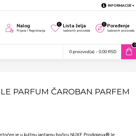
INFORMACIJE
0
0
Nalog
Lista želja
Poređenje
Prijava / Registracija
Izabranih proizvoda
Izabranih proizvoda
0
0 proizvod(a) - 0,00 RSD
 LE PARFUM ČAROBAN PARFEM
retočen je u kultnu jantarnu bočicu NUXE Prodigieux® le