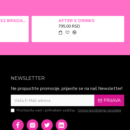
ALFA BETA FILM X2 BRADAVICE, KURJE OKO 15ml
AFTER X DRINKS
795,00 RSD
NEWSLETTER
Ne propustite promocije, prijavite se na naš Newsletter!
PRIJAVA
Pročitao/la sam i prihvatam sadržaj -
Uslovi korišćenja i prodaje