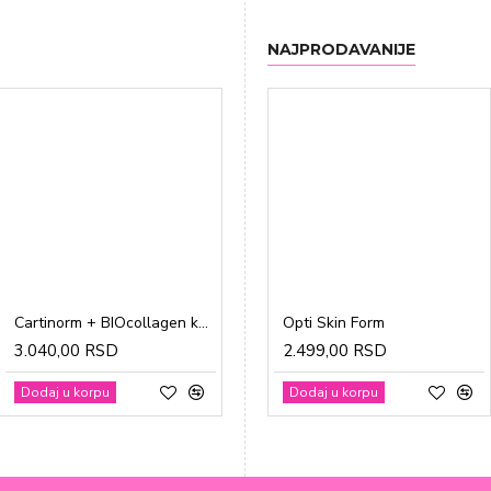
NAJPRODAVANIJE
Cartinorm + BIOcollagen kesice a20
Gravidon A tablete a30
Opti Skin Form
3.040,00 RSD
1.865,00 RSD
2.499,00 RSD
Dodaj u korpu
Dodaj u korpu
Dodaj u korpu