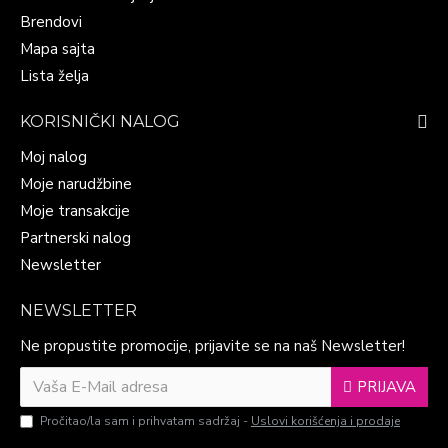
Brendovi
Mapa sajta
Lista želja
KORISNIČKI NALOG
Moj nalog
Moje narudžbine
Moje transakcije
Partnerski nalog
Newsletter
NEWSLETTER
Ne propustite promocije, prijavite se na naš Newsletter!
PRIJAVA
Pročitao/la sam i prihvatam sadržaj -
Uslovi korišćenja i prodaje