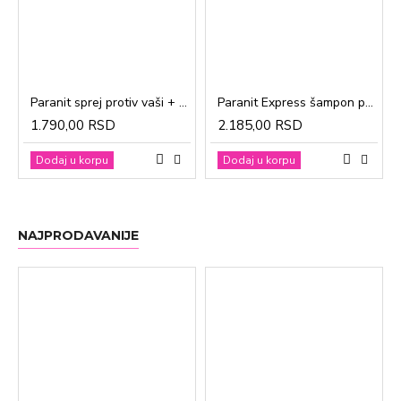
Paranit sprej protiv vaši + češalj 100ml
Paranit Express šampon protiv vaši + češalj 200ml
1.790,00 RSD
2.185,00 RSD
Dodaj u korpu
Dodaj u korpu
NAJPRODAVANIJE