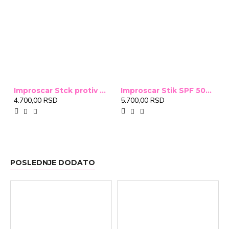
Improscar Stck protiv ožiljaka 4,6g
Improscar Stik SPF 50+ Conceal 6,9g (tonirani)
4.700,00 RSD
5.700,00 RSD
POSLEDNJE DODATO