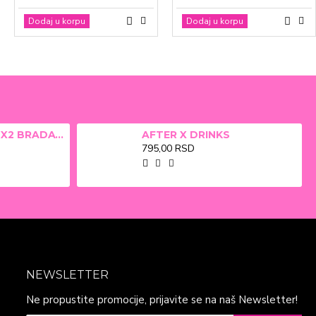
Dodaj u korpu
Dodaj u korpu
Dodaj u korpu
Dodaj u korpu
ALFA BETA FILM X2 BRADAVICE, KURJE OKO 15ml
AFTER X DRINKS
795,00 RSD
NEWSLETTER
Ne propustite promocije, prijavite se na naš Newsletter!