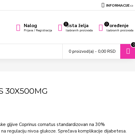
INFORMACIJE
0
0
Nalog
Lista želja
Poređenje
Prijava / Registracija
Izabranih proizvoda
Izabranih proizvoda
0
0 proizvod(a) - 0,00 RSD
S 30X500MG
ske gljive Coprinus comatus standardizovan na 30%
 na regulaciju nivoa glukoze. Sprečava komplikacije dijabetesa.