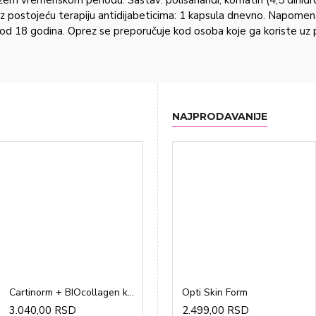
uz postojeću terapiju antidijabeticima: 1 kapsula dnevno. Napome
spod 18 godina. Oprez se preporučuje kod osoba koje ga koriste u
NAJPRODAVANIJE
Cartinorm + BIOcollagen kesice a20
Gravidon A tablete a30
Opti Skin Form
3.040,00 RSD
1.865,00 RSD
2.499,00 RSD