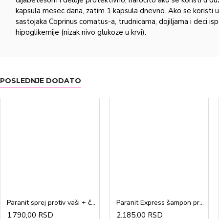
kapsula mesec dana, zatim 1 kapsula dnevno. Ako se koristi 
sastojaka Coprinus comatus-a, trudnicama, dojiljama i deci i
hipoglikemije (nizak nivo glukoze u krvi).
POSLEDNJE DODATO
Paranit sprej protiv vaši + češalj 100ml
Paranit Express šampon protiv vaši + češalj 200ml
1.790,00 RSD
2.185,00 RSD