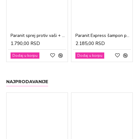
Paranit sprej protiv vaši + češalj 100ml
Paranit Express šampon protiv vaši + češalj 200ml
1.790,00 RSD
2.185,00 RSD
Dodaj u korpu
Dodaj u korpu
NAJPRODAVANIJE