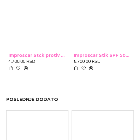
Improscar Stck protiv ožiljaka 4,6g
Improscar Stik SPF 50+ Conceal 6,9g (tonirani)
4.700,00 RSD
5.700,00 RSD
POSLEDNJE DODATO