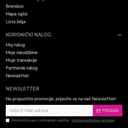
Brendovi
Mapa sajta
Lista želja
KORISNIČKI NALOG
Moj nalog
Moje narudžbine
Moje transakcije
Partnerski nalog
Newsletter
NEWSLETTER
Ne propustite promocije, prijavite se na naš Newsletter!
PRIJAVA
Pročitao/la sam i prihvatam sadržaj -
Uslovi korišćenja i prodaje