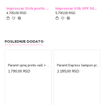
Improscar Stck protiv ožiljaka 4,6g
Improscar Stik SPF 50+ Conceal 6,9g (tonirani)
4.700,00 RSD
5.700,00 RSD
POSLEDNJE DODATO
Paranit sprej protiv vaši + češalj 100ml
Paranit Express šampon protiv vaši + češalj 200ml
1.790,00 RSD
2.185,00 RSD