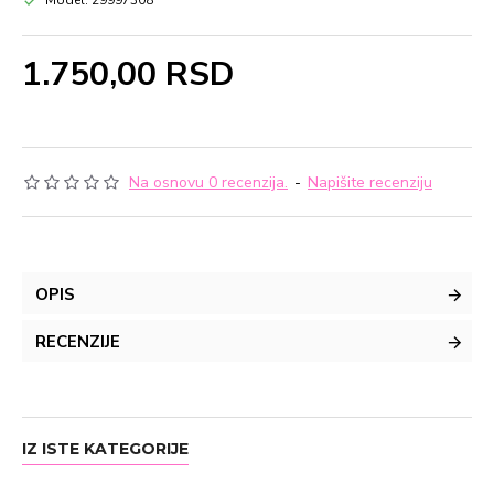
Model:
29997308
1.750,00 RSD
Na osnovu 0 recenzija.
-
Napišite recenziju
OPIS
RECENZIJE
IZ ISTE KATEGORIJE