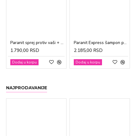
Paranit sprej protiv vaši + češalj 100ml
Paranit Express šampon protiv vaši + češalj 200ml
1.790,00 RSD
2.185,00 RSD
Dodaj u korpu
Dodaj u korpu
NAJPRODAVANIJE