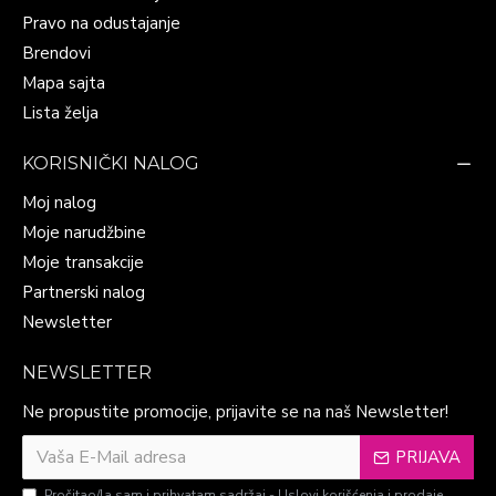
Pravo na odustajanje
Brendovi
Mapa sajta
Lista želja
KORISNIČKI NALOG
Moj nalog
Moje narudžbine
Moje transakcije
Partnerski nalog
Newsletter
NEWSLETTER
Ne propustite promocije, prijavite se na naš Newsletter!
PRIJAVA
Pročitao/la sam i prihvatam sadržaj -
Uslovi korišćenja i prodaje