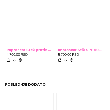
Improscar Stck protiv ožiljaka 4,6g
Improscar Stik SPF 50+ Conceal 6,9g (tonirani)
4.700,00 RSD
5.700,00 RSD
POSLEDNJE DODATO