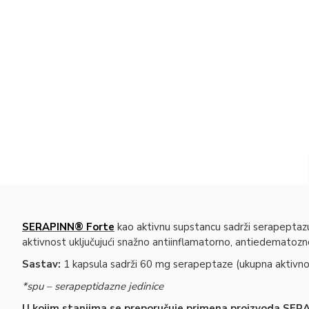
SERAPINN® Forte
kao aktivnu supstancu sadrži serapeptazu.
aktivnost uključujući snažno antiinflamatorno, antiedematozno,
Sastav:
1 kapsula sadrži 60 mg serapeptaze (ukupna aktiv
*spu – serapeptidazne jedinice
U kojim stanjima se preporučuje primena proizvoda SER