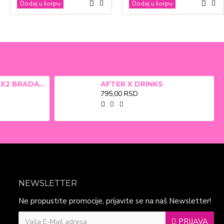
Dodaj u korpu
Dodaj u korpu
Dodaj u korpu
Dodaj u korpu
ALFA BETA FILM X2 BRADAVICE, KURJE OKO 15ml
AFTER X DRINKS
795,00 RSD
NEWSLETTER
Ne propustite promocije, prijavite se na naš Newsletter!
PRIJAVA