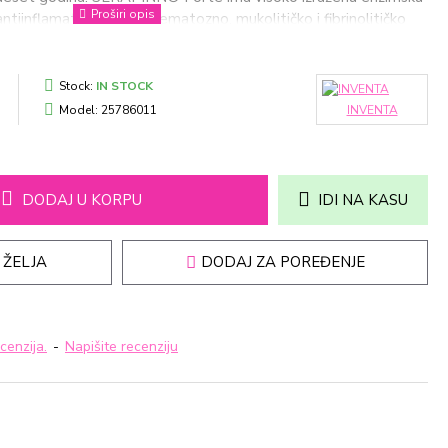
antiinflamatorno, antiedematozno, mukolitičko i fibrinolitičko
preporučuje kod svih akutnih upalnih stanja.
0 mg serapeptaze (ukupna aktivnost 120 000 SPU*
Stock:
IN STOCK
Model:
25786011
INVENTA
ce
oručuje primena proizvoda SERAPINN
®
Forte?
potrebno ukloniti otoke i hematome, smanjiti zapaljenje,
DODAJ U KORPU
IDI NA KASU
ažiti bol – kod upale sinusa, grla i ždrela, nakon preloma,
on operacija.
 ŽELJA
DODAJ ZA POREĐENJE
dejstvo kod akutnih stanja
aljenje
cenzija.
-
Napišite recenziju
orpciju otoka i hematoma
l
nevno