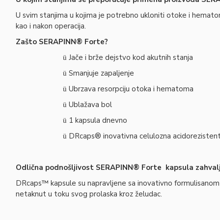
U svim stanjima u kojima je potrebno ukloniti otoke i hematome,
kao i nakon operacija.
Zašto SERAPINN® Forte?
Jače i brže dejstvo kod akutnih stanja
ü
Smanjuje zapaljenje
ü
Ubrzava resorpciju otoka i hematoma
ü
Ublažava bol
ü
1 kapsula dnevno
ü
DRcaps® inovativna celulozna acidorezisten
ü
Odlična podnošljivost SERAPINN® Forte kapsula zahvalj
DRcaps™ kapsule su napravljene sa inovativno formulisanom h
netaknut u toku svog prolaska kroz želudac.