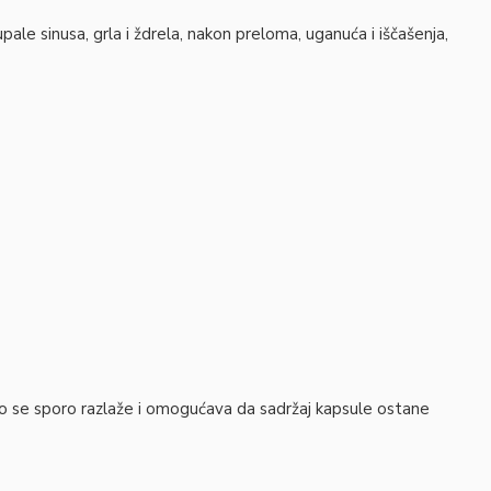
pale sinusa, grla i ždrela, nakon preloma, uganuća i iščašenja,
o se sporo razlaže i omogućava da sadržaj kapsule ostane