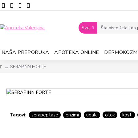
Sve
NAŠA PREPORUKA
APOTEKA ONLINE
DERMOKOZM
SERAPINN FORTE
Tagovi:
serapeptaze
enzimi
upala
otok
kosti