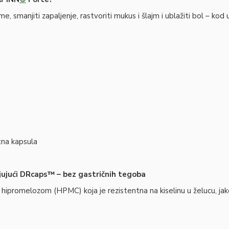
 smanjiti zapaljenje, rastvoriti mukus i šlajm i ublažiti bol – kod u
tna kapsula
ujući DRcaps™ – bez gastričnih tegoba
ipromelozom (HPMC) koja je rezistentna na kiselinu u želucu, jak