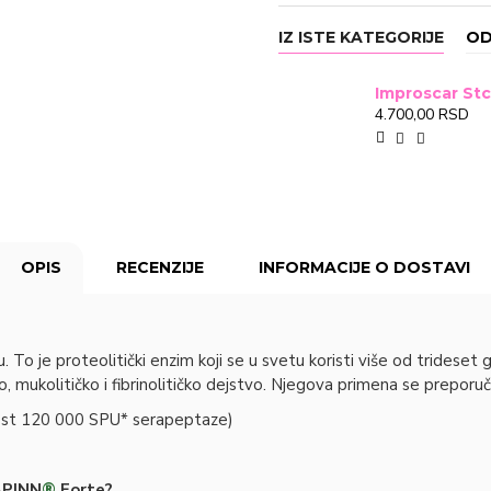
DRcaps® ino
ü
IZ ISTE KATEGORIJE
OD
Odlična podnošljivost SE
gastričnih tegoba
4.700,00 RSD
DRcaps™ kapsule su napravl
je rezistentna na kiselinu u 
ostane netaknut u toku svog
Način primene:
OPIS
RECENZIJE
INFORMACIJE O DOSTAVI
1 kapsula dnevno sa oko 20
sata posle obroka.
 To je proteolitički enzim koji se u svetu koristi više od trides
 mukolitičko i fibrinolitičko dejstvo. Njegova primena se preporuču
nost 120 000 SPU* serapeptaze)
APINN
®
Forte?