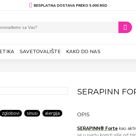
BESPLATNA DOSTAVA PREKO 5.000 RSD
ETIKA
SAVETOVALIŠTE
KAKO DO NAS
SERAPINN FO
zglobovi
sinusi
alergija
OPIS
SERAPINN® Forte
kao akti
se u svetu koristi više od 