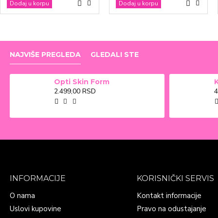
Dodaj u korpu
Dodaj u korpu
NAJVIŠE PREGLEDA
GLEDALI STE
Opti Skin Form
2.499,00 RSD
4
INFORMACIJE
KORISNIČKI SERVIS
O nama
Kontakt informacije
Uslovi kupovine
Pravo na odustajanje