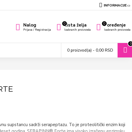
INFORMACIJE
0
0
Nalog
Lista želja
Poređenje
Prijava / Registracija
Izabranih proizvoda
Izabranih proizvoda
0
0 proizvod(a) - 0,00 RSD
RTE
vnu supstancu sadrži serapeptazu. To je proteolitički enzim koji
trideset godina. SERAPINN® Forte ima visoko izraženu enzimsku