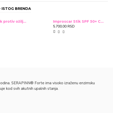
vativna celulozna acidorezistentna kapsula
 ISTOG BRENDA
RAPINN® Forte kapsula zahvaljujući DRcaps™ – bez
Improscar Stck protiv ožiljaka 4,6g
Improscar Stik SPF 50+ Conceal 6,9g (tonirani)
5.700,00 RSD
jene sa inovativno formulisanom hipromelozom (HPMC) koja
želucu, jako se sporo razlaže i omogućava da sadržaj kapsule
 prolaska kroz želudac.
0ml vode. SERAPINN® Forte uzimati 2 sata pre obroka ili dva
et godina. SERAPINN® Forte ima visoko izraženu enzimsku
je kod svih akutnih upalnih stanja.