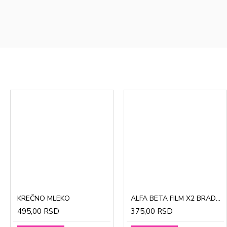
CinkDermin pasta 5g
Mustela Cold krema za lice 40ml
KREČNO MLEKO
ALFA BETA FILM X2 BRADAVICE, KURJE OKO 15ml
280,00 RSD
1.370,00 RSD
495,00 RSD
375,00 RSD