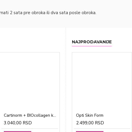
i 2 sata pre obroka ili dva sata posle obroka.
NAJPRODAVANIJE
Cartinorm + BIOcollagen kesice a20
Gravidon A tablete a30
Opti Skin Form
3.040,00 RSD
1.865,00 RSD
2.499,00 RSD