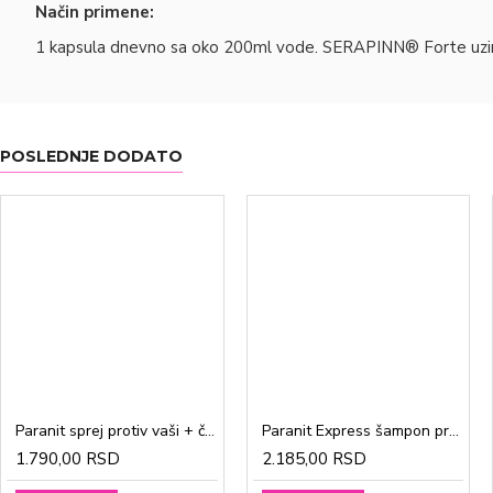
Način primene:
1 kapsula dnevno sa oko 200ml vode. SERAPINN® Forte uzimat
POSLEDNJE DODATO
Paranit sprej protiv vaši + češalj 100ml
Paranit Express šampon protiv vaši + češalj 200ml
1.790,00 RSD
2.185,00 RSD